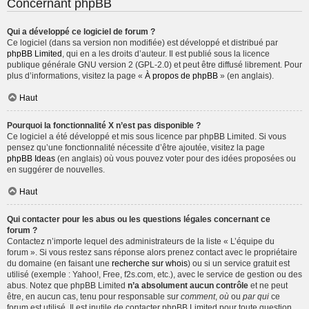
Concernant phpBB
Qui a développé ce logiciel de forum ?
Ce logiciel (dans sa version non modifiée) est développé et distribué par
phpBB Limited
, qui en a les droits d’auteur. Il est publié sous la licence
publique générale GNU version 2 (GPL-2.0) et peut être diffusé librement. Pour
plus d’informations, visitez la page «
À propos de phpBB
» (en anglais).
Haut
Pourquoi la fonctionnalité X n’est pas disponible ?
Ce logiciel a été développé et mis sous licence par phpBB Limited. Si vous
pensez qu’une fonctionnalité nécessite d’être ajoutée, visitez la page
phpBB Ideas
(en anglais) où vous pouvez voter pour des idées proposées ou
en suggérer de nouvelles.
Haut
Qui contacter pour les abus ou les questions légales concernant ce
forum ?
Contactez n’importe lequel des administrateurs de la liste « L’équipe du
forum ». Si vous restez sans réponse alors prenez contact avec le propriétaire
du domaine (en faisant une
recherche sur whois
) ou si un service gratuit est
utilisé (exemple : Yahoo!, Free, f2s.com, etc.), avec le service de gestion ou des
abus. Notez que phpBB Limited
n’a absolument aucun contrôle
et ne peut
être, en aucun cas, tenu pour responsable sur
comment
,
où
ou
par qui
ce
forum est utilisé. Il est inutile de contacter phpBB Limited pour toute question