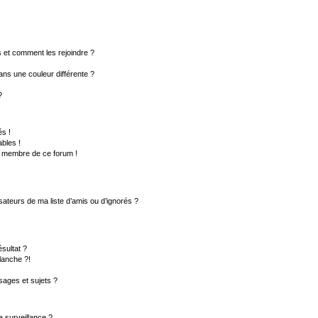
rs et comment les rejoindre ?
ns une couleur différente ?
?
s !
bles !
un membre de ce forum !
sateurs de ma liste d’amis ou d’ignorés ?
sultat ?
lanche ?!
ages et sujets ?
la surveillance ?