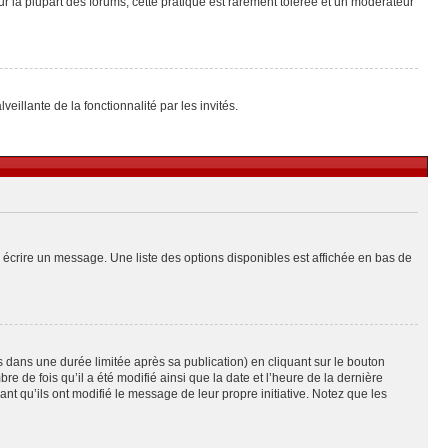
ur la plupart des forums, cette pratique est rarement tolérée et un modérateur
eillante de la fonctionnalité par les invités.
 écrire un message. Une liste des options disponibles est affichée en bas de
ans une durée limitée après sa publication) en cliquant sur le bouton
de fois qu’il a été modifié ainsi que la date et l’heure de la dernière
t qu’ils ont modifié le message de leur propre initiative. Notez que les