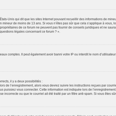
États-Unis qui dit que les sites Internet pouvant recueillir des informations de min
r un mineur de moins de 13 ans. Si vous n’êtes pas sûr que cela s’applique à vous, l
propriétaires de ce forum ne peuvent pas fournir de conseils juridiques et ne saura
 questions légales concernant ce forum ? ».
veaux comptes. Il peut également avoir banni votre IP ou interdit le nom d’utilisate
rects, il y a deux possibilités :
lors de l’enregistrement, alors vous devrez suivre les instructions reçues par cour
puissiez vous connecter. Cette information est indiquée lors de l’enregistrement. S
 incorrecte ou que le courriel ait été traité par un filtre anti-spam. Si vous êtes sû