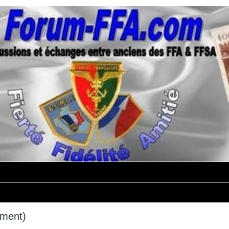
mment)