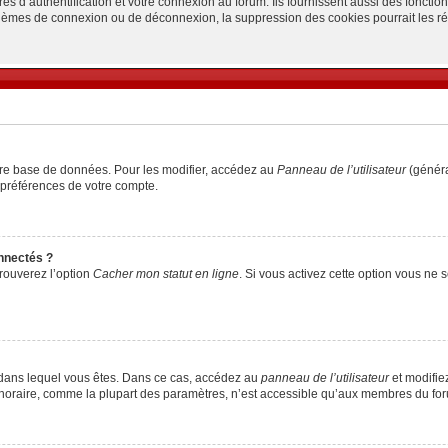
d’authentification et votre connexion au forum. Ils fournissent aussi des fonctionn
oblèmes de connexion ou de déconnexion, la suppression des cookies pourrait les r
tre base de données. Pour les modifier, accédez au
Panneau de l’utilisateur
(généra
 préférences de votre compte.
nnectés ?
trouverez l’option
Cacher mon statut en ligne
. Si vous activez cette option vous ne
lui dans lequel vous êtes. Dans ce cas, accédez au
panneau de l’utilisateur
et modifiez
 horaire, comme la plupart des paramètres, n’est accessible qu’aux membres du foru