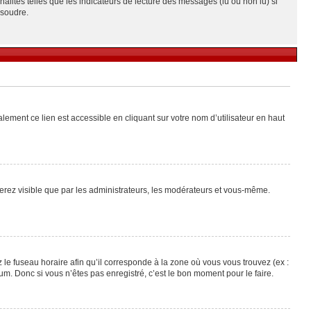
alités telles que les indicateurs de lecture des messages (lu ou non lu) si
ésoudre.
lement ce lien est accessible en cliquant sur votre nom d’utilisateur en haut
 serez visible que par les administrateurs, les modérateurs et vous-même.
 le fuseau horaire afin qu’il corresponde à la zone où vous vous trouvez (ex :
m. Donc si vous n’êtes pas enregistré, c’est le bon moment pour le faire.