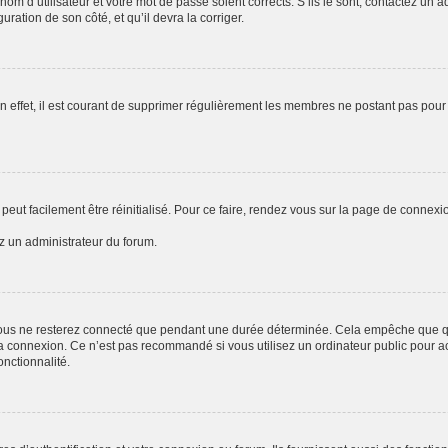
om d’utilisateur et votre mot de passe soient corrects. S’ils le sont, contactez un a
uration de son côté, et qu’il devra la corriger.
n effet, il est courant de supprimer régulièrement les membres ne postant pas pour 
peut facilement être réinitialisé. Pour ce faire, rendez vous sur la page de connexi
ez un administrateur du forum.
ous ne resterez connecté que pendant une durée déterminée. Cela empêche que quel
a connexion. Ce n’est pas recommandé si vous utilisez un ordinateur public pour acc
onctionnalité.