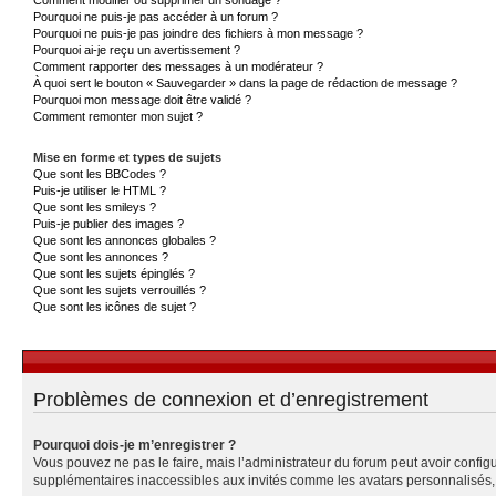
Pourquoi ne puis-je pas accéder à un forum ?
Pourquoi ne puis-je pas joindre des fichiers à mon message ?
Pourquoi ai-je reçu un avertissement ?
Comment rapporter des messages à un modérateur ?
À quoi sert le bouton « Sauvegarder » dans la page de rédaction de message ?
Pourquoi mon message doit être validé ?
Comment remonter mon sujet ?
Mise en forme et types de sujets
Que sont les BBCodes ?
Puis-je utiliser le HTML ?
Que sont les smileys ?
Puis-je publier des images ?
Que sont les annonces globales ?
Que sont les annonces ?
Que sont les sujets épinglés ?
Que sont les sujets verrouillés ?
Que sont les icônes de sujet ?
Problèmes de connexion et d’enregistrement
Pourquoi dois-je m’enregistrer ?
Vous pouvez ne pas le faire, mais l’administrateur du forum peut avoir configu
supplémentaires inaccessibles aux invités comme les avatars personnalisés, l