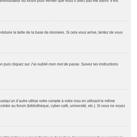
dministrateur du forum pour vérifier que vous n’avez pas été banni. Il est
réduire la taille de la base de données. Si cela vous arrive, tentez de vous
on puis cliquez sur
J’ai oublié mon mot de passe
. Suivez les instructions
qu’un d’autre utilise votre compte à votre insu en utilisant le même
éder au forum (bibliothèque, cyber-café, université, etc.). Si vous ne voyez