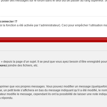
z de poster des messages sur le forum dans le seul but de passer au rang supérieur. S
.
connecter !?
la fonction a été activée par l’administrateur). Ceci pour empêcher l’utilisation malv
depuis la page d’un sujet. Il se peut que vous ayez besoin d’être enregistré pour
ouvez
joindre des fichiers, etc.
pprimer que vos propres messages. Vous pouvez modifier un message (quelquefois d
petit texte s’affichera en bas du message indiquant qu’il a été modifié, le nombre 
ur modifie le message, cependant ils ont la possibilité de laisser une note indiquan
a répondu.