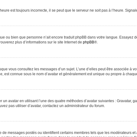
heure est toujours incorrecte, il se peut que le serveur ne soit pas à l’heure. Signa
langue ou bien que personne n’ait encore traduit phpBB dans votre langue. Essayez d
rouverez plus d’informations sur le site Internet de
phpBB
®.
orsque vous consultez les messages d’un sujet. L’une d’elles peut être associée à v
nde, est connue sous le nom d’avatar et généralement est unique ou propre à chaq
r un avatar en utilisant l’une des quatre méthodes d’avatar suivantes : Gravatar, ga
uvez pas utiliser d’avatar, contactez un administrateur du forum.
re de messages postés ou identifient certains membres tels que les modérateurs et