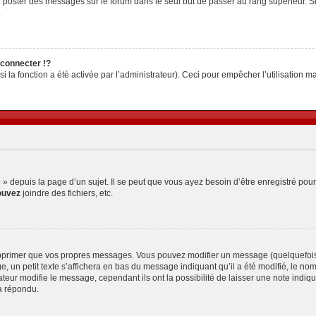
z de poster des messages sur le forum dans le seul but de passer au rang supérieur. S
.
connecter !?
la fonction a été activée par l’administrateur). Ceci pour empêcher l’utilisation malv
depuis la page d’un sujet. Il se peut que vous ayez besoin d’être enregistré pour
ouvez
joindre des fichiers, etc.
pprimer que vos propres messages. Vous pouvez modifier un message (quelquefois d
petit texte s’affichera en bas du message indiquant qu’il a été modifié, le nombre 
ur modifie le message, cependant ils ont la possibilité de laisser une note indiquan
a répondu.