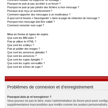
Pourquoi ne puis-je pas accéder à un forum ?
Pourquoi ne puis-je pas joindre des fichiers à mon message ?
Pourquoi ai-je reçu un avertissement ?
Comment rapporter des messages à un modérateur ?
À quoi sert le bouton « Sauvegarder » dans la page de rédaction de message ?
Pourquoi mon message doit être validé ?
Comment remonter mon sujet ?
Mise en forme et types de sujets
Que sont les BBCodes ?
Puis-je utiliser le HTML ?
Que sont les smileys ?
Puis-je publier des images ?
Que sont les annonces globales ?
Que sont les annonces ?
Que sont les sujets épinglés ?
Que sont les sujets verrouillés ?
Que sont les icônes de sujet ?
Problèmes de connexion et d’enregistrement
Pourquoi dois-je m’enregistrer ?
Vous pouvez ne pas le faire, mais l’administrateur du forum peut avoir configu
supplémentaires inaccessibles aux invités comme les avatars personnalisés, l