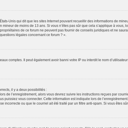
États-Unis qui dit que les sites Internet pouvant recueillir des informations de min
r un mineur de moins de 13 ans. Si vous n’êtes pas sûr que cela s’applique à vous, l
propriétaires de ce forum ne peuvent pas fournir de conseils juridiques et ne saura
 questions légales concernant ce forum ? ».
veaux comptes. Il peut également avoir banni votre IP ou interdit le nom d’utilisate
rects, il y a deux possibilités :
lors de l’enregistrement, alors vous devrez suivre les instructions reçues par cour
puissiez vous connecter. Cette information est indiquée lors de l’enregistrement. S
 incorrecte ou que le courriel ait été traité par un filtre anti-spam. Si vous êtes sû