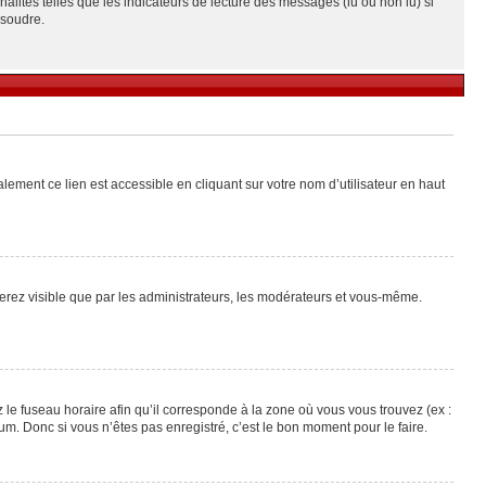
alités telles que les indicateurs de lecture des messages (lu ou non lu) si
ésoudre.
lement ce lien est accessible en cliquant sur votre nom d’utilisateur en haut
 serez visible que par les administrateurs, les modérateurs et vous-même.
 le fuseau horaire afin qu’il corresponde à la zone où vous vous trouvez (ex :
m. Donc si vous n’êtes pas enregistré, c’est le bon moment pour le faire.