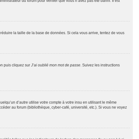
dministrateur du forum pour vérifier que vous n’avez pas été banni. Il est
réduire la taille de la base de données. Si cela vous arrive, tentez de vous
on puis cliquez sur
J’ai oublié mon mot de passe
. Suivez les instructions
qu’un d’autre utilise votre compte à votre insu en utilisant le même
éder au forum (bibliothèque, cyber-café, université, etc.). Si vous ne voyez