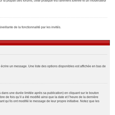
ur la plupart des forums, cette pratique est rarement tolérée et un modérateur
eillante de la fonctionnalité par les invités.
 écrire un message. Une liste des options disponibles est affichée en bas de
ans une durée limitée après sa publication) en cliquant sur le bouton
de fois qu’il a été modifié ainsi que la date et l’heure de la dernière
t qu’ils ont modifié le message de leur propre initiative. Notez que les