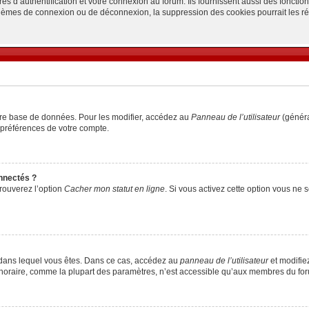
d’authentification et votre connexion au forum. Ils fournissent aussi des fonctionn
oblèmes de connexion ou de déconnexion, la suppression des cookies pourrait les r
tre base de données. Pour les modifier, accédez au
Panneau de l’utilisateur
(généra
 préférences de votre compte.
nnectés ?
trouverez l’option
Cacher mon statut en ligne
. Si vous activez cette option vous ne
lui dans lequel vous êtes. Dans ce cas, accédez au
panneau de l’utilisateur
et modifiez
 horaire, comme la plupart des paramètres, n’est accessible qu’aux membres du foru