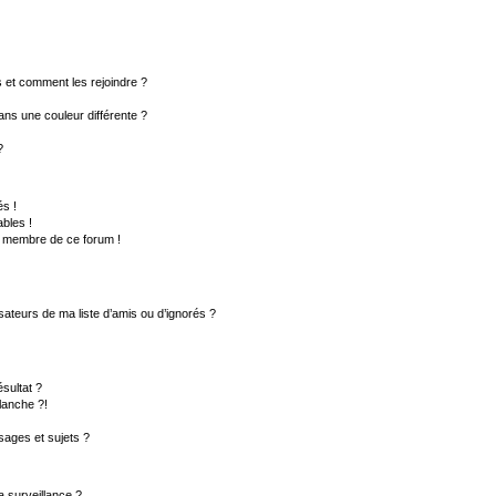
rs et comment les rejoindre ?
ns une couleur différente ?
?
s !
bles !
un membre de ce forum !
sateurs de ma liste d’amis ou d’ignorés ?
sultat ?
lanche ?!
ages et sujets ?
la surveillance ?