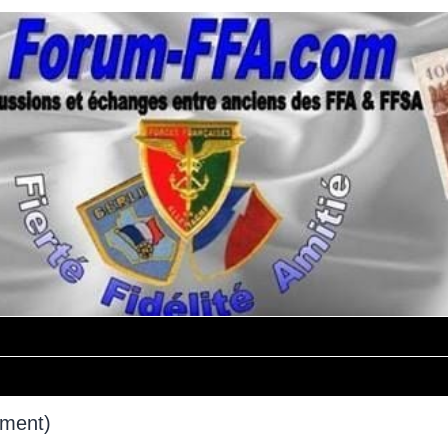
mment)