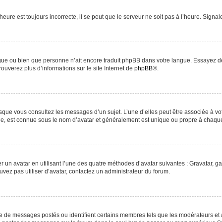
heure est toujours incorrecte, il se peut que le serveur ne soit pas à l’heure. Signa
langue ou bien que personne n’ait encore traduit phpBB dans votre langue. Essayez d
rouverez plus d’informations sur le site Internet de
phpBB
®.
orsque vous consultez les messages d’un sujet. L’une d’elles peut être associée à v
nde, est connue sous le nom d’avatar et généralement est unique ou propre à chaq
r un avatar en utilisant l’une des quatre méthodes d’avatar suivantes : Gravatar, ga
uvez pas utiliser d’avatar, contactez un administrateur du forum.
re de messages postés ou identifient certains membres tels que les modérateurs et