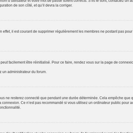
om d’utilisateur et votre mot de passe soient corrects. S’ils le sont, contactez un a
uration de son côté, et qu’il devra la corriger.
n effet, il est courant de supprimer régulièrement les membres ne postant pas pour 
peut facilement être réinitialisé. Pour ce faire, rendez vous sur la page de connexi
ez un administrateur du forum.
ous ne resterez connecté que pendant une durée déterminée. Cela empêche que quel
a connexion. Ce n’est pas recommandé si vous utilisez un ordinateur public pour acc
onctionnalité.