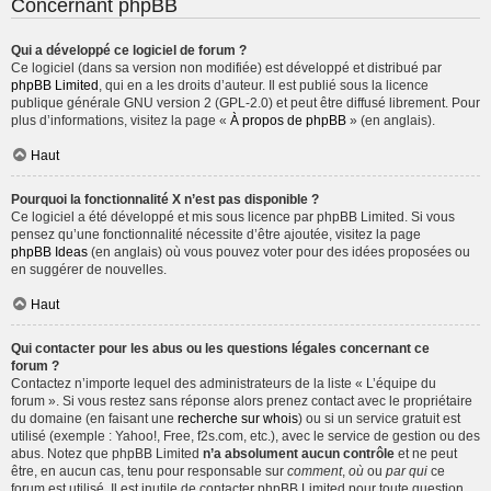
Concernant phpBB
Qui a développé ce logiciel de forum ?
Ce logiciel (dans sa version non modifiée) est développé et distribué par
phpBB Limited
, qui en a les droits d’auteur. Il est publié sous la licence
publique générale GNU version 2 (GPL-2.0) et peut être diffusé librement. Pour
plus d’informations, visitez la page «
À propos de phpBB
» (en anglais).
Haut
Pourquoi la fonctionnalité X n’est pas disponible ?
Ce logiciel a été développé et mis sous licence par phpBB Limited. Si vous
pensez qu’une fonctionnalité nécessite d’être ajoutée, visitez la page
phpBB Ideas
(en anglais) où vous pouvez voter pour des idées proposées ou
en suggérer de nouvelles.
Haut
Qui contacter pour les abus ou les questions légales concernant ce
forum ?
Contactez n’importe lequel des administrateurs de la liste « L’équipe du
forum ». Si vous restez sans réponse alors prenez contact avec le propriétaire
du domaine (en faisant une
recherche sur whois
) ou si un service gratuit est
utilisé (exemple : Yahoo!, Free, f2s.com, etc.), avec le service de gestion ou des
abus. Notez que phpBB Limited
n’a absolument aucun contrôle
et ne peut
être, en aucun cas, tenu pour responsable sur
comment
,
où
ou
par qui
ce
forum est utilisé. Il est inutile de contacter phpBB Limited pour toute question