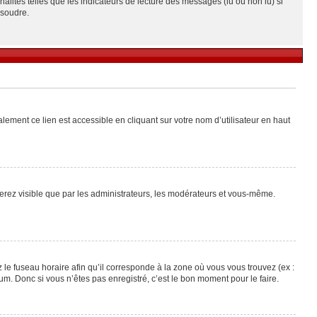
alités telles que les indicateurs de lecture des messages (lu ou non lu) si
ésoudre.
lement ce lien est accessible en cliquant sur votre nom d’utilisateur en haut
 serez visible que par les administrateurs, les modérateurs et vous-même.
 le fuseau horaire afin qu’il corresponde à la zone où vous vous trouvez (ex :
m. Donc si vous n’êtes pas enregistré, c’est le bon moment pour le faire.