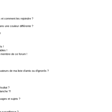
rs et comment les rejoindre ?
ns une couleur différente ?
?
s !
bles !
un membre de ce forum !
sateurs de ma liste d’amis ou d’ignorés ?
sultat ?
lanche ?!
ages et sujets ?
la surveillance ?