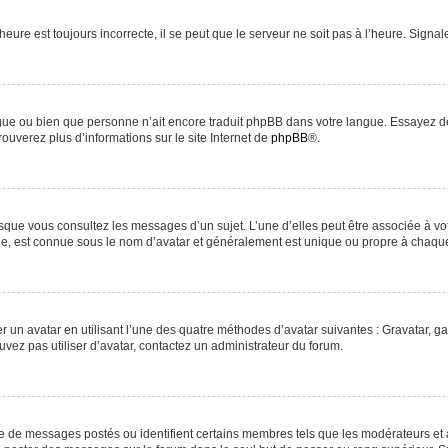
heure est toujours incorrecte, il se peut que le serveur ne soit pas à l’heure. Signa
langue ou bien que personne n’ait encore traduit phpBB dans votre langue. Essayez d
rouverez plus d’informations sur le site Internet de
phpBB
®.
orsque vous consultez les messages d’un sujet. L’une d’elles peut être associée à v
nde, est connue sous le nom d’avatar et généralement est unique ou propre à chaq
r un avatar en utilisant l’une des quatre méthodes d’avatar suivantes : Gravatar, ga
uvez pas utiliser d’avatar, contactez un administrateur du forum.
re de messages postés ou identifient certains membres tels que les modérateurs et