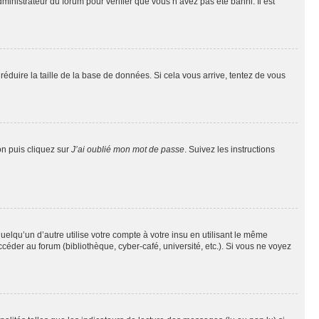
dministrateur du forum pour vérifier que vous n’avez pas été banni. Il est
réduire la taille de la base de données. Si cela vous arrive, tentez de vous
on puis cliquez sur
J’ai oublié mon mot de passe
. Suivez les instructions
qu’un d’autre utilise votre compte à votre insu en utilisant le même
éder au forum (bibliothèque, cyber-café, université, etc.). Si vous ne voyez