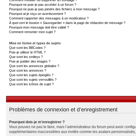
Pourquoi ne puis-je pas accéder à un forum ?
Pourquoi ne puis-je pas joindre des fichiers à mon message ?
Pourquoi ai-je reçu un avertissement ?
Comment rapporter des messages à un modérateur ?
À quoi sert le bouton « Sauvegarder » dans la page de rédaction de message ?
Pourquoi mon message doit être validé ?
Comment remonter mon sujet ?
Mise en forme et types de sujets
Que sont les BBCodes ?
Puis-je utiliser le HTML ?
Que sont les smileys ?
Puis-je publier des images ?
Que sont les annonces globales ?
Que sont les annonces ?
Que sont les sujets épinglés ?
Que sont les sujets verrouillés ?
Que sont les icônes de sujet ?
Problèmes de connexion et d’enregistrement
Pourquoi dois-je m’enregistrer ?
Vous pouvez ne pas le faire, mais l’administrateur du forum peut avoir configu
supplémentaires inaccessibles aux invités comme les avatars personnalisés, l