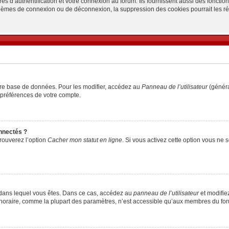
d’authentification et votre connexion au forum. Ils fournissent aussi des fonctionn
oblèmes de connexion ou de déconnexion, la suppression des cookies pourrait les r
tre base de données. Pour les modifier, accédez au
Panneau de l’utilisateur
(généra
 préférences de votre compte.
nnectés ?
trouverez l’option
Cacher mon statut en ligne
. Si vous activez cette option vous ne
lui dans lequel vous êtes. Dans ce cas, accédez au
panneau de l’utilisateur
et modifiez
 horaire, comme la plupart des paramètres, n’est accessible qu’aux membres du foru