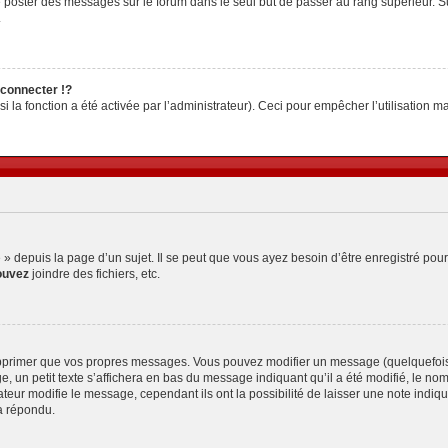
z de poster des messages sur le forum dans le seul but de passer au rang supérieur. S
.
connecter !?
la fonction a été activée par l’administrateur). Ceci pour empêcher l’utilisation malv
depuis la page d’un sujet. Il se peut que vous ayez besoin d’être enregistré pour
ouvez
joindre des fichiers, etc.
pprimer que vos propres messages. Vous pouvez modifier un message (quelquefois d
petit texte s’affichera en bas du message indiquant qu’il a été modifié, le nombre 
ur modifie le message, cependant ils ont la possibilité de laisser une note indiquan
a répondu.