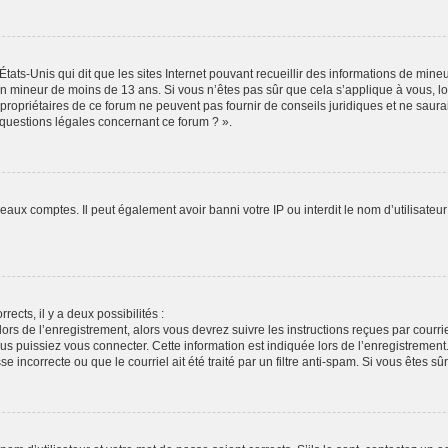
États-Unis qui dit que les sites Internet pouvant recueillir des informations de min
r un mineur de moins de 13 ans. Si vous n’êtes pas sûr que cela s’applique à vous, l
propriétaires de ce forum ne peuvent pas fournir de conseils juridiques et ne saura
 questions légales concernant ce forum ? ».
veaux comptes. Il peut également avoir banni votre IP ou interdit le nom d’utilisate
rects, il y a deux possibilités :
lors de l’enregistrement, alors vous devrez suivre les instructions reçues par cour
puissiez vous connecter. Cette information est indiquée lors de l’enregistrement. S
 incorrecte ou que le courriel ait été traité par un filtre anti-spam. Si vous êtes sû