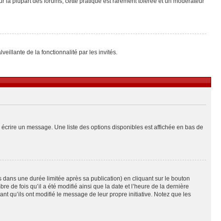
ur la plupart des forums, cette pratique est rarement tolérée et un modérateur
eillante de la fonctionnalité par les invités.
 écrire un message. Une liste des options disponibles est affichée en bas de
ans une durée limitée après sa publication) en cliquant sur le bouton
de fois qu’il a été modifié ainsi que la date et l’heure de la dernière
t qu’ils ont modifié le message de leur propre initiative. Notez que les