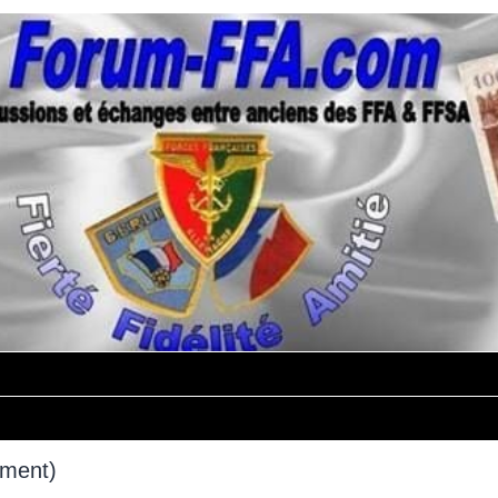
mment)