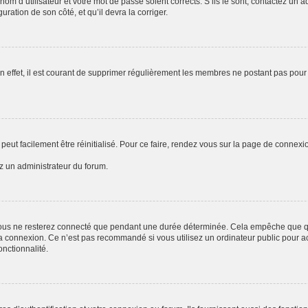
om d’utilisateur et votre mot de passe soient corrects. S’ils le sont, contactez un a
uration de son côté, et qu’il devra la corriger.
n effet, il est courant de supprimer régulièrement les membres ne postant pas pour 
peut facilement être réinitialisé. Pour ce faire, rendez vous sur la page de connexi
ez un administrateur du forum.
ous ne resterez connecté que pendant une durée déterminée. Cela empêche que quel
a connexion. Ce n’est pas recommandé si vous utilisez un ordinateur public pour acc
onctionnalité.