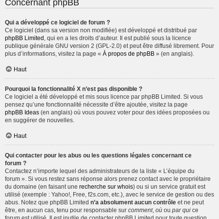
Concernant phpBB
Qui a développé ce logiciel de forum ?
Ce logiciel (dans sa version non modifiée) est développé et distribué par
phpBB Limited
, qui en a les droits d’auteur. Il est publié sous la licence
publique générale GNU version 2 (GPL-2.0) et peut être diffusé librement. Pour
plus d’informations, visitez la page «
À propos de phpBB
» (en anglais).
Haut
Pourquoi la fonctionnalité X n’est pas disponible ?
Ce logiciel a été développé et mis sous licence par phpBB Limited. Si vous
pensez qu’une fonctionnalité nécessite d’être ajoutée, visitez la page
phpBB Ideas
(en anglais) où vous pouvez voter pour des idées proposées ou
en suggérer de nouvelles.
Haut
Qui contacter pour les abus ou les questions légales concernant ce
forum ?
Contactez n’importe lequel des administrateurs de la liste « L’équipe du
forum ». Si vous restez sans réponse alors prenez contact avec le propriétaire
du domaine (en faisant une
recherche sur whois
) ou si un service gratuit est
utilisé (exemple : Yahoo!, Free, f2s.com, etc.), avec le service de gestion ou des
abus. Notez que phpBB Limited
n’a absolument aucun contrôle
et ne peut
être, en aucun cas, tenu pour responsable sur
comment
,
où
ou
par qui
ce
forum est utilisé. Il est inutile de contacter phpBB Limited pour toute question