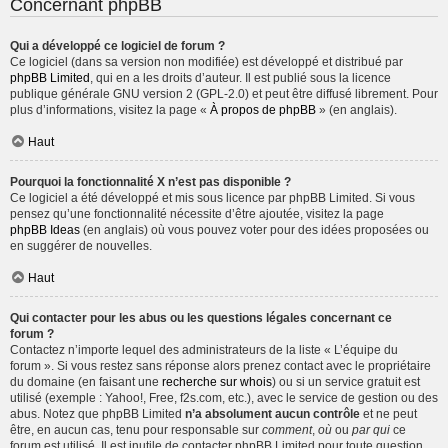
Concernant phpBB
Qui a développé ce logiciel de forum ?
Ce logiciel (dans sa version non modifiée) est développé et distribué par
phpBB Limited
, qui en a les droits d’auteur. Il est publié sous la licence
publique générale GNU version 2 (GPL-2.0) et peut être diffusé librement. Pour
plus d’informations, visitez la page «
À propos de phpBB
» (en anglais).
Haut
Pourquoi la fonctionnalité X n’est pas disponible ?
Ce logiciel a été développé et mis sous licence par phpBB Limited. Si vous
pensez qu’une fonctionnalité nécessite d’être ajoutée, visitez la page
phpBB Ideas
(en anglais) où vous pouvez voter pour des idées proposées ou
en suggérer de nouvelles.
Haut
Qui contacter pour les abus ou les questions légales concernant ce
forum ?
Contactez n’importe lequel des administrateurs de la liste « L’équipe du
forum ». Si vous restez sans réponse alors prenez contact avec le propriétaire
du domaine (en faisant une
recherche sur whois
) ou si un service gratuit est
utilisé (exemple : Yahoo!, Free, f2s.com, etc.), avec le service de gestion ou des
abus. Notez que phpBB Limited
n’a absolument aucun contrôle
et ne peut
être, en aucun cas, tenu pour responsable sur
comment
,
où
ou
par qui
ce
forum est utilisé. Il est inutile de contacter phpBB Limited pour toute question