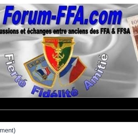
mment)