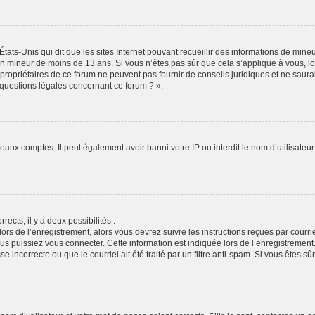
États-Unis qui dit que les sites Internet pouvant recueillir des informations de min
r un mineur de moins de 13 ans. Si vous n’êtes pas sûr que cela s’applique à vous, l
propriétaires de ce forum ne peuvent pas fournir de conseils juridiques et ne saura
 questions légales concernant ce forum ? ».
veaux comptes. Il peut également avoir banni votre IP ou interdit le nom d’utilisate
rects, il y a deux possibilités :
lors de l’enregistrement, alors vous devrez suivre les instructions reçues par cour
puissiez vous connecter. Cette information est indiquée lors de l’enregistrement. S
 incorrecte ou que le courriel ait été traité par un filtre anti-spam. Si vous êtes sû