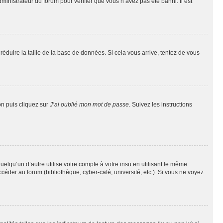
dministrateur du forum pour vérifier que vous n’avez pas été banni. Il est
réduire la taille de la base de données. Si cela vous arrive, tentez de vous
on puis cliquez sur
J’ai oublié mon mot de passe
. Suivez les instructions
qu’un d’autre utilise votre compte à votre insu en utilisant le même
éder au forum (bibliothèque, cyber-café, université, etc.). Si vous ne voyez