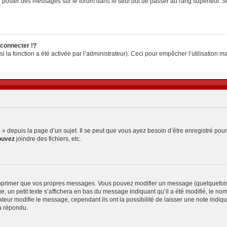
z de poster des messages sur le forum dans le seul but de passer au rang supérieur. S
.
connecter !?
la fonction a été activée par l’administrateur). Ceci pour empêcher l’utilisation malv
depuis la page d’un sujet. Il se peut que vous ayez besoin d’être enregistré pour
ouvez
joindre des fichiers, etc.
pprimer que vos propres messages. Vous pouvez modifier un message (quelquefois d
petit texte s’affichera en bas du message indiquant qu’il a été modifié, le nombre 
ur modifie le message, cependant ils ont la possibilité de laisser une note indiquan
a répondu.