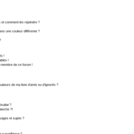
rs et comment les rejoindre ?
ns une couleur différente ?
?
s !
bles !
un membre de ce forum !
sateurs de ma liste d’amis ou d’ignorés ?
sultat ?
lanche ?!
ages et sujets ?
la surveillance ?