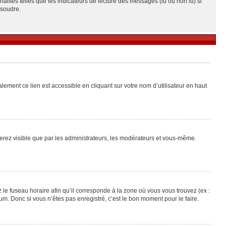
alités telles que les indicateurs de lecture des messages (lu ou non lu) si
ésoudre.
lement ce lien est accessible en cliquant sur votre nom d’utilisateur en haut
 serez visible que par les administrateurs, les modérateurs et vous-même.
 le fuseau horaire afin qu’il corresponde à la zone où vous vous trouvez (ex :
m. Donc si vous n’êtes pas enregistré, c’est le bon moment pour le faire.