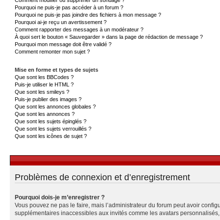
Pourquoi ne puis-je pas accéder à un forum ?
Pourquoi ne puis-je pas joindre des fichiers à mon message ?
Pourquoi ai-je reçu un avertissement ?
Comment rapporter des messages à un modérateur ?
À quoi sert le bouton « Sauvegarder » dans la page de rédaction de message ?
Pourquoi mon message doit être validé ?
Comment remonter mon sujet ?
Mise en forme et types de sujets
Que sont les BBCodes ?
Puis-je utiliser le HTML ?
Que sont les smileys ?
Puis-je publier des images ?
Que sont les annonces globales ?
Que sont les annonces ?
Que sont les sujets épinglés ?
Que sont les sujets verrouillés ?
Que sont les icônes de sujet ?
Problèmes de connexion et d’enregistrement
Pourquoi dois-je m’enregistrer ?
Vous pouvez ne pas le faire, mais l’administrateur du forum peut avoir configu
supplémentaires inaccessibles aux invités comme les avatars personnalisés, l