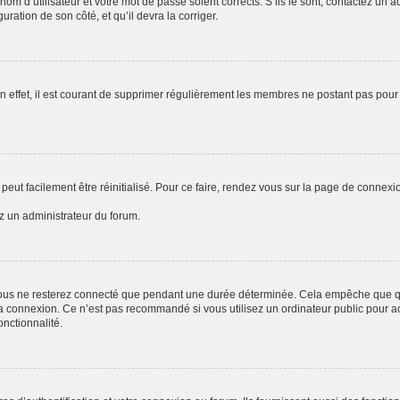
om d’utilisateur et votre mot de passe soient corrects. S’ils le sont, contactez un a
uration de son côté, et qu’il devra la corriger.
n effet, il est courant de supprimer régulièrement les membres ne postant pas pour 
peut facilement être réinitialisé. Pour ce faire, rendez vous sur la page de connexi
ez un administrateur du forum.
ous ne resterez connecté que pendant une durée déterminée. Cela empêche que quel
a connexion. Ce n’est pas recommandé si vous utilisez un ordinateur public pour acc
onctionnalité.