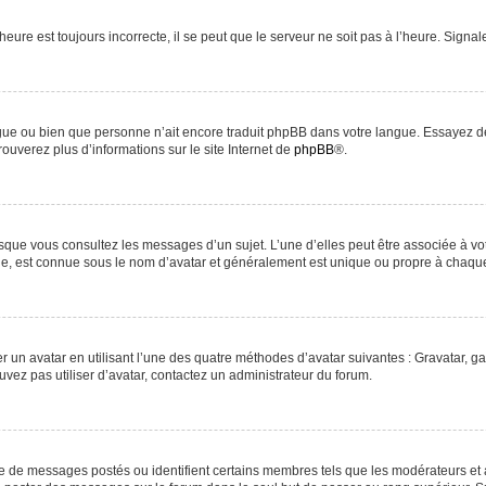
heure est toujours incorrecte, il se peut que le serveur ne soit pas à l’heure. Signa
langue ou bien que personne n’ait encore traduit phpBB dans votre langue. Essayez d
rouverez plus d’informations sur le site Internet de
phpBB
®.
orsque vous consultez les messages d’un sujet. L’une d’elles peut être associée à v
nde, est connue sous le nom d’avatar et généralement est unique ou propre à chaq
r un avatar en utilisant l’une des quatre méthodes d’avatar suivantes : Gravatar, ga
uvez pas utiliser d’avatar, contactez un administrateur du forum.
re de messages postés ou identifient certains membres tels que les modérateurs et