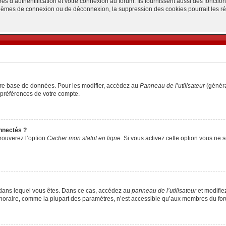
d’authentification et votre connexion au forum. Ils fournissent aussi des fonctionn
oblèmes de connexion ou de déconnexion, la suppression des cookies pourrait les r
tre base de données. Pour les modifier, accédez au
Panneau de l’utilisateur
(généra
 préférences de votre compte.
nnectés ?
trouverez l’option
Cacher mon statut en ligne
. Si vous activez cette option vous ne
lui dans lequel vous êtes. Dans ce cas, accédez au
panneau de l’utilisateur
et modifiez
 horaire, comme la plupart des paramètres, n’est accessible qu’aux membres du foru