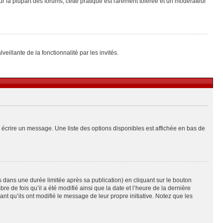
ur la plupart des forums, cette pratique est rarement tolérée et un modérateur
eillante de la fonctionnalité par les invités.
 écrire un message. Une liste des options disponibles est affichée en bas de
ans une durée limitée après sa publication) en cliquant sur le bouton
de fois qu’il a été modifié ainsi que la date et l’heure de la dernière
t qu’ils ont modifié le message de leur propre initiative. Notez que les