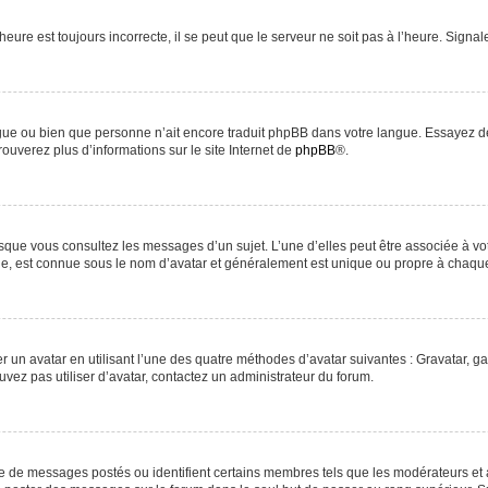
heure est toujours incorrecte, il se peut que le serveur ne soit pas à l’heure. Signa
langue ou bien que personne n’ait encore traduit phpBB dans votre langue. Essayez d
rouverez plus d’informations sur le site Internet de
phpBB
®.
orsque vous consultez les messages d’un sujet. L’une d’elles peut être associée à v
nde, est connue sous le nom d’avatar et généralement est unique ou propre à chaq
r un avatar en utilisant l’une des quatre méthodes d’avatar suivantes : Gravatar, ga
uvez pas utiliser d’avatar, contactez un administrateur du forum.
re de messages postés ou identifient certains membres tels que les modérateurs et