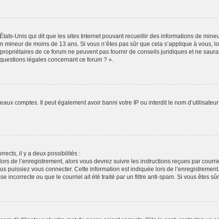
États-Unis qui dit que les sites Internet pouvant recueillir des informations de min
r un mineur de moins de 13 ans. Si vous n’êtes pas sûr que cela s’applique à vous, l
propriétaires de ce forum ne peuvent pas fournir de conseils juridiques et ne saura
 questions légales concernant ce forum ? ».
veaux comptes. Il peut également avoir banni votre IP ou interdit le nom d’utilisate
rects, il y a deux possibilités :
lors de l’enregistrement, alors vous devrez suivre les instructions reçues par cour
puissiez vous connecter. Cette information est indiquée lors de l’enregistrement. S
 incorrecte ou que le courriel ait été traité par un filtre anti-spam. Si vous êtes sû