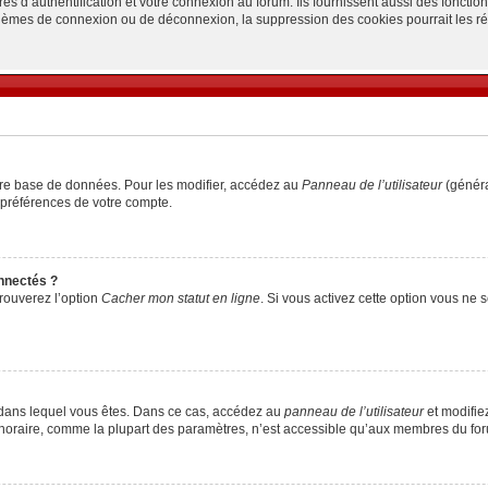
d’authentification et votre connexion au forum. Ils fournissent aussi des fonctionn
oblèmes de connexion ou de déconnexion, la suppression des cookies pourrait les r
tre base de données. Pour les modifier, accédez au
Panneau de l’utilisateur
(généra
 préférences de votre compte.
nnectés ?
trouverez l’option
Cacher mon statut en ligne
. Si vous activez cette option vous ne
lui dans lequel vous êtes. Dans ce cas, accédez au
panneau de l’utilisateur
et modifiez
 horaire, comme la plupart des paramètres, n’est accessible qu’aux membres du foru