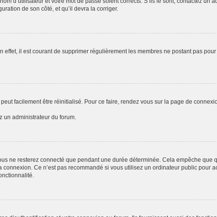
om d’utilisateur et votre mot de passe soient corrects. S’ils le sont, contactez un a
uration de son côté, et qu’il devra la corriger.
n effet, il est courant de supprimer régulièrement les membres ne postant pas pour 
peut facilement être réinitialisé. Pour ce faire, rendez vous sur la page de connexi
ez un administrateur du forum.
ous ne resterez connecté que pendant une durée déterminée. Cela empêche que quel
a connexion. Ce n’est pas recommandé si vous utilisez un ordinateur public pour acc
onctionnalité.