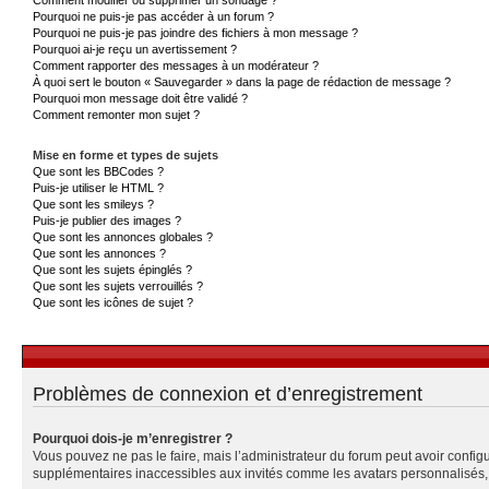
Pourquoi ne puis-je pas accéder à un forum ?
Pourquoi ne puis-je pas joindre des fichiers à mon message ?
Pourquoi ai-je reçu un avertissement ?
Comment rapporter des messages à un modérateur ?
À quoi sert le bouton « Sauvegarder » dans la page de rédaction de message ?
Pourquoi mon message doit être validé ?
Comment remonter mon sujet ?
Mise en forme et types de sujets
Que sont les BBCodes ?
Puis-je utiliser le HTML ?
Que sont les smileys ?
Puis-je publier des images ?
Que sont les annonces globales ?
Que sont les annonces ?
Que sont les sujets épinglés ?
Que sont les sujets verrouillés ?
Que sont les icônes de sujet ?
Problèmes de connexion et d’enregistrement
Pourquoi dois-je m’enregistrer ?
Vous pouvez ne pas le faire, mais l’administrateur du forum peut avoir configu
supplémentaires inaccessibles aux invités comme les avatars personnalisés, l