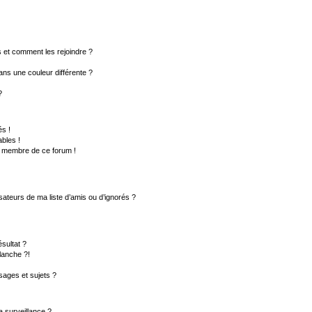
rs et comment les rejoindre ?
ns une couleur différente ?
?
s !
bles !
un membre de ce forum !
sateurs de ma liste d’amis ou d’ignorés ?
sultat ?
lanche ?!
ages et sujets ?
la surveillance ?