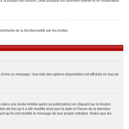
ur la plupart des forums, cette pratique est rarement tolérée et un modérateur
eillante de la fonctionnalité par les invités.
 écrire un message. Une liste des options disponibles est affichée en bas de
ans une durée limitée après sa publication) en cliquant sur le bouton
de fois qu’il a été modifié ainsi que la date et l’heure de la dernière
t qu’ils ont modifié le message de leur propre initiative. Notez que les