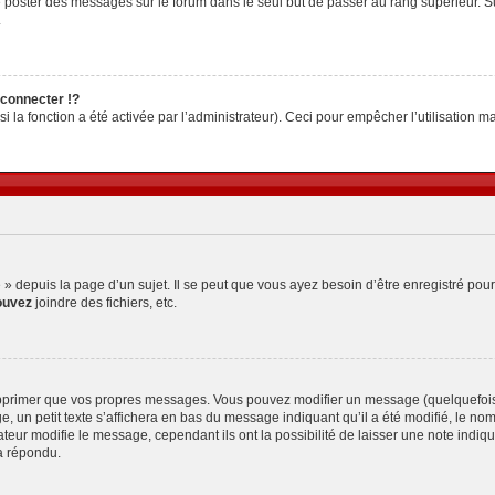
z de poster des messages sur le forum dans le seul but de passer au rang supérieur. S
.
connecter !?
la fonction a été activée par l’administrateur). Ceci pour empêcher l’utilisation malv
depuis la page d’un sujet. Il se peut que vous ayez besoin d’être enregistré pour
ouvez
joindre des fichiers, etc.
pprimer que vos propres messages. Vous pouvez modifier un message (quelquefois d
petit texte s’affichera en bas du message indiquant qu’il a été modifié, le nombre 
ur modifie le message, cependant ils ont la possibilité de laisser une note indiquan
a répondu.