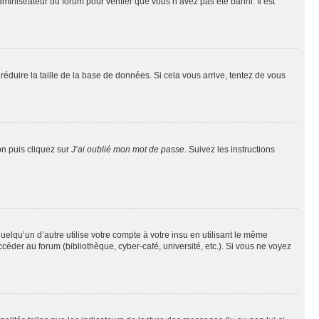
dministrateur du forum pour vérifier que vous n’avez pas été banni. Il est
réduire la taille de la base de données. Si cela vous arrive, tentez de vous
on puis cliquez sur
J’ai oublié mon mot de passe
. Suivez les instructions
qu’un d’autre utilise votre compte à votre insu en utilisant le même
éder au forum (bibliothèque, cyber-café, université, etc.). Si vous ne voyez