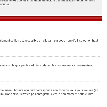
alités telles que les indicateurs de lecture des messages (lu ou non lu) si
ésoudre.
lement ce lien est accessible en cliquant sur votre nom d’utilisateur en haut
 serez visible que par les administrateurs, les modérateurs et vous-même.
 le fuseau horaire afin qu’il corresponde à la zone où vous vous trouvez (ex :
m. Donc si vous n’êtes pas enregistré, c’est le bon moment pour le faire.