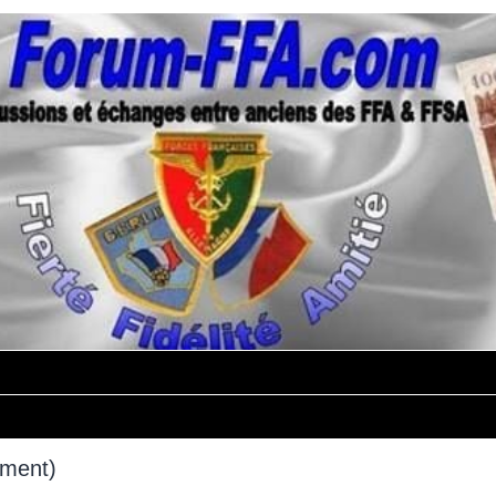
mment)