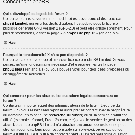
Concernant phpBB
Qui a développé ce logiciel de forum ?
Ce logiciel (dans sa version non modifiée) est développé et distribué par
phpBB Limited
, qui en a les droits d’auteur. Il est publié sous la licence
publique générale GNU version 2 (GPL-2.0) et peut être diffusé librement. Pour
plus d’informations, visitez la page «
À propos de phpBB
» (en anglais).
Haut
Pourquoi la fonctionnalité X n’est pas disponible ?
Ce logiciel a été développé et mis sous licence par phpBB Limited. Si vous
pensez qu’une fonctionnalité nécessite d’être ajoutée, visitez la page
phpBB Ideas
(en anglais) où vous pouvez voter pour des idées proposées ou
en suggérer de nouvelles.
Haut
Qui contacter pour les abus ou les questions légales concernant ce
forum ?
Contactez n’importe lequel des administrateurs de la liste « L’équipe du
forum ». Si vous restez sans réponse alors prenez contact avec le propriétaire
du domaine (en faisant une
recherche sur whois
) ou si un service gratuit est
utilisé (exemple : Yahoo!, Free, f2s.com, etc.), avec le service de gestion ou des
abus. Notez que phpBB Limited
n’a absolument aucun contrôle
et ne peut
être, en aucun cas, tenu pour responsable sur
comment
,
où
ou
par qui
ce
forum est utilisé. Il est inutile de contacter phpBB Limited pour toute question