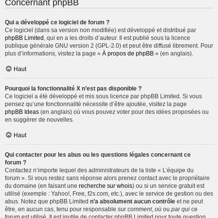
Concernant phpBB
Qui a développé ce logiciel de forum ?
Ce logiciel (dans sa version non modifiée) est développé et distribué par
phpBB Limited
, qui en a les droits d’auteur. Il est publié sous la licence
publique générale GNU version 2 (GPL-2.0) et peut être diffusé librement. Pour
plus d’informations, visitez la page «
À propos de phpBB
» (en anglais).
Haut
Pourquoi la fonctionnalité X n’est pas disponible ?
Ce logiciel a été développé et mis sous licence par phpBB Limited. Si vous
pensez qu’une fonctionnalité nécessite d’être ajoutée, visitez la page
phpBB Ideas
(en anglais) où vous pouvez voter pour des idées proposées ou
en suggérer de nouvelles.
Haut
Qui contacter pour les abus ou les questions légales concernant ce
forum ?
Contactez n’importe lequel des administrateurs de la liste « L’équipe du
forum ». Si vous restez sans réponse alors prenez contact avec le propriétaire
du domaine (en faisant une
recherche sur whois
) ou si un service gratuit est
utilisé (exemple : Yahoo!, Free, f2s.com, etc.), avec le service de gestion ou des
abus. Notez que phpBB Limited
n’a absolument aucun contrôle
et ne peut
être, en aucun cas, tenu pour responsable sur
comment
,
où
ou
par qui
ce
forum est utilisé. Il est inutile de contacter phpBB Limited pour toute question