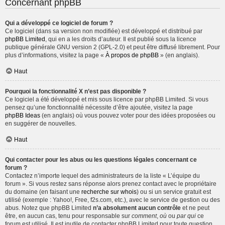
Concernant phpBB
Qui a développé ce logiciel de forum ?
Ce logiciel (dans sa version non modifiée) est développé et distribué par
phpBB Limited
, qui en a les droits d’auteur. Il est publié sous la licence
publique générale GNU version 2 (GPL-2.0) et peut être diffusé librement. Pour
plus d’informations, visitez la page «
À propos de phpBB
» (en anglais).
Haut
Pourquoi la fonctionnalité X n’est pas disponible ?
Ce logiciel a été développé et mis sous licence par phpBB Limited. Si vous
pensez qu’une fonctionnalité nécessite d’être ajoutée, visitez la page
phpBB Ideas
(en anglais) où vous pouvez voter pour des idées proposées ou
en suggérer de nouvelles.
Haut
Qui contacter pour les abus ou les questions légales concernant ce
forum ?
Contactez n’importe lequel des administrateurs de la liste « L’équipe du
forum ». Si vous restez sans réponse alors prenez contact avec le propriétaire
du domaine (en faisant une
recherche sur whois
) ou si un service gratuit est
utilisé (exemple : Yahoo!, Free, f2s.com, etc.), avec le service de gestion ou des
abus. Notez que phpBB Limited
n’a absolument aucun contrôle
et ne peut
être, en aucun cas, tenu pour responsable sur
comment
,
où
ou
par qui
ce
forum est utilisé. Il est inutile de contacter phpBB Limited pour toute question