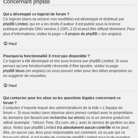
Concernant phpBB
Qui a développé ce logiciel de forum ?
Ce logiciel (dans sa version non modifiée) est développé et distribué par
phpBB Limited
, qui en a les droits d’auteur. Il est publié sous la licence
publique générale GNU version 2 (GPL-2.0) et peut être diffusé librement. Pour
plus d’informations, visitez la page «
À propos de phpBB
» (en anglais).
Haut
Pourquoi la fonctionnalité X n’est pas disponible ?
Ce logiciel a été développé et mis sous licence par phpBB Limited. Si vous
pensez qu’une fonctionnalité nécessite d’être ajoutée, visitez la page
phpBB Ideas
(en anglais) où vous pouvez voter pour des idées proposées ou
en suggérer de nouvelles.
Haut
Qui contacter pour les abus ou les questions légales concernant ce
forum ?
Contactez n’importe lequel des administrateurs de la liste « L’équipe du
forum ». Si vous restez sans réponse alors prenez contact avec le propriétaire
du domaine (en faisant une
recherche sur whois
) ou si un service gratuit est
utilisé (exemple : Yahoo!, Free, f2s.com, etc.), avec le service de gestion ou des
abus. Notez que phpBB Limited
n’a absolument aucun contrôle
et ne peut
être, en aucun cas, tenu pour responsable sur
comment
,
où
ou
par qui
ce
forum est utilisé. Il est inutile de contacter phpBB Limited pour toute question