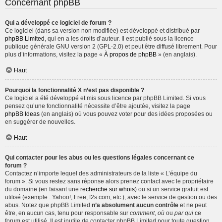
Concernant phpBB
Qui a développé ce logiciel de forum ?
Ce logiciel (dans sa version non modifiée) est développé et distribué par
phpBB Limited
, qui en a les droits d’auteur. Il est publié sous la licence
publique générale GNU version 2 (GPL-2.0) et peut être diffusé librement. Pour
plus d’informations, visitez la page «
À propos de phpBB
» (en anglais).
Haut
Pourquoi la fonctionnalité X n’est pas disponible ?
Ce logiciel a été développé et mis sous licence par phpBB Limited. Si vous
pensez qu’une fonctionnalité nécessite d’être ajoutée, visitez la page
phpBB Ideas
(en anglais) où vous pouvez voter pour des idées proposées ou
en suggérer de nouvelles.
Haut
Qui contacter pour les abus ou les questions légales concernant ce
forum ?
Contactez n’importe lequel des administrateurs de la liste « L’équipe du
forum ». Si vous restez sans réponse alors prenez contact avec le propriétaire
du domaine (en faisant une
recherche sur whois
) ou si un service gratuit est
utilisé (exemple : Yahoo!, Free, f2s.com, etc.), avec le service de gestion ou des
abus. Notez que phpBB Limited
n’a absolument aucun contrôle
et ne peut
être, en aucun cas, tenu pour responsable sur
comment
,
où
ou
par qui
ce
forum est utilisé. Il est inutile de contacter phpBB Limited pour toute question