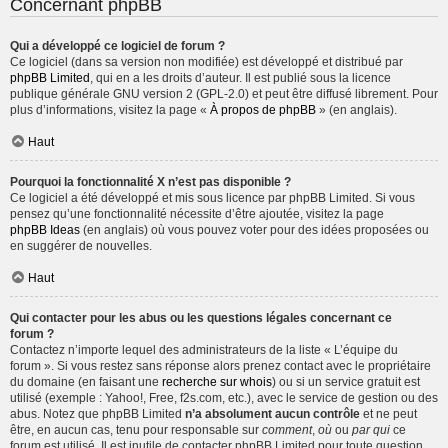
Concernant phpBB
Qui a développé ce logiciel de forum ?
Ce logiciel (dans sa version non modifiée) est développé et distribué par
phpBB Limited
, qui en a les droits d’auteur. Il est publié sous la licence
publique générale GNU version 2 (GPL-2.0) et peut être diffusé librement. Pour
plus d’informations, visitez la page «
À propos de phpBB
» (en anglais).
Haut
Pourquoi la fonctionnalité X n’est pas disponible ?
Ce logiciel a été développé et mis sous licence par phpBB Limited. Si vous
pensez qu’une fonctionnalité nécessite d’être ajoutée, visitez la page
phpBB Ideas
(en anglais) où vous pouvez voter pour des idées proposées ou
en suggérer de nouvelles.
Haut
Qui contacter pour les abus ou les questions légales concernant ce
forum ?
Contactez n’importe lequel des administrateurs de la liste « L’équipe du
forum ». Si vous restez sans réponse alors prenez contact avec le propriétaire
du domaine (en faisant une
recherche sur whois
) ou si un service gratuit est
utilisé (exemple : Yahoo!, Free, f2s.com, etc.), avec le service de gestion ou des
abus. Notez que phpBB Limited
n’a absolument aucun contrôle
et ne peut
être, en aucun cas, tenu pour responsable sur
comment
,
où
ou
par qui
ce
forum est utilisé. Il est inutile de contacter phpBB Limited pour toute question