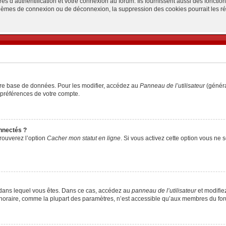
d’authentification et votre connexion au forum. Ils fournissent aussi des fonctionn
oblèmes de connexion ou de déconnexion, la suppression des cookies pourrait les r
tre base de données. Pour les modifier, accédez au
Panneau de l’utilisateur
(généra
 préférences de votre compte.
nnectés ?
trouverez l’option
Cacher mon statut en ligne
. Si vous activez cette option vous ne
lui dans lequel vous êtes. Dans ce cas, accédez au
panneau de l’utilisateur
et modifiez
 horaire, comme la plupart des paramètres, n’est accessible qu’aux membres du foru