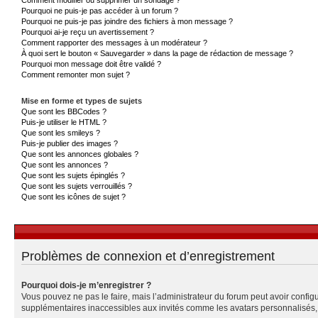
Pourquoi ne puis-je pas accéder à un forum ?
Pourquoi ne puis-je pas joindre des fichiers à mon message ?
Pourquoi ai-je reçu un avertissement ?
Comment rapporter des messages à un modérateur ?
À quoi sert le bouton « Sauvegarder » dans la page de rédaction de message ?
Pourquoi mon message doit être validé ?
Comment remonter mon sujet ?
Mise en forme et types de sujets
Que sont les BBCodes ?
Puis-je utiliser le HTML ?
Que sont les smileys ?
Puis-je publier des images ?
Que sont les annonces globales ?
Que sont les annonces ?
Que sont les sujets épinglés ?
Que sont les sujets verrouillés ?
Que sont les icônes de sujet ?
Problèmes de connexion et d’enregistrement
Pourquoi dois-je m’enregistrer ?
Vous pouvez ne pas le faire, mais l’administrateur du forum peut avoir configu
supplémentaires inaccessibles aux invités comme les avatars personnalisés, l