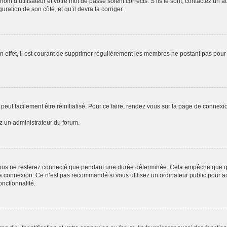
om d’utilisateur et votre mot de passe soient corrects. S’ils le sont, contactez un a
uration de son côté, et qu’il devra la corriger.
n effet, il est courant de supprimer régulièrement les membres ne postant pas pour 
peut facilement être réinitialisé. Pour ce faire, rendez vous sur la page de connexi
ez un administrateur du forum.
ous ne resterez connecté que pendant une durée déterminée. Cela empêche que quel
a connexion. Ce n’est pas recommandé si vous utilisez un ordinateur public pour acc
onctionnalité.