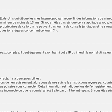
États-Unis qui dit que les sites Internet pouvant recueillir des informations de min
r un mineur de moins de 13 ans. Si vous n’êtes pas sûr que cela s’applique à vous, l
propriétaires de ce forum ne peuvent pas fournir de conseils juridiques et ne saura
 questions légales concernant ce forum ? ».
veaux comptes. Il peut également avoir banni votre IP ou interdit le nom d’utilisate
rects, il y a deux possibilités :
lors de l’enregistrement, alors vous devrez suivre les instructions reçues par cour
puissiez vous connecter. Cette information est indiquée lors de l’enregistrement. S
 incorrecte ou que le courriel ait été traité par un filtre anti-spam. Si vous êtes sû