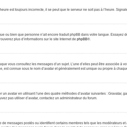
heure est toujours incorrecte, il se peut que le serveur ne soit pas à l’heure. Signa
langue ou bien que personne n’ait encore traduit phpBB dans votre langue. Essayez d
rouverez plus d’informations sur le site Internet de
phpBB
®.
orsque vous consultez les messages d’un sujet. L’une d’elles peut être associée à v
nde, est connue sous le nom d’avatar et généralement est unique ou propre à chaq
r un avatar en utilisant l’une des quatre méthodes d’avatar suivantes : Gravatar, ga
uvez pas utiliser d’avatar, contactez un administrateur du forum.
re de messages postés ou identifient certains membres tels que les modérateurs et