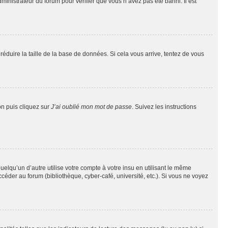
dministrateur du forum pour vérifier que vous n’avez pas été banni. Il est
réduire la taille de la base de données. Si cela vous arrive, tentez de vous
on puis cliquez sur
J’ai oublié mon mot de passe
. Suivez les instructions
qu’un d’autre utilise votre compte à votre insu en utilisant le même
éder au forum (bibliothèque, cyber-café, université, etc.). Si vous ne voyez