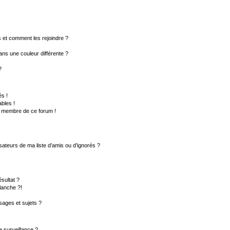
rs et comment les rejoindre ?
ns une couleur différente ?
?
s !
bles !
un membre de ce forum !
sateurs de ma liste d’amis ou d’ignorés ?
sultat ?
lanche ?!
ages et sujets ?
la surveillance ?