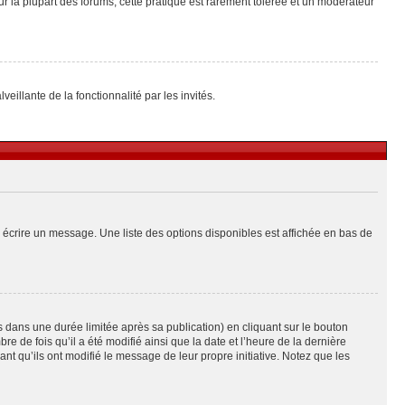
ur la plupart des forums, cette pratique est rarement tolérée et un modérateur
eillante de la fonctionnalité par les invités.
 écrire un message. Une liste des options disponibles est affichée en bas de
ans une durée limitée après sa publication) en cliquant sur le bouton
de fois qu’il a été modifié ainsi que la date et l’heure de la dernière
t qu’ils ont modifié le message de leur propre initiative. Notez que les