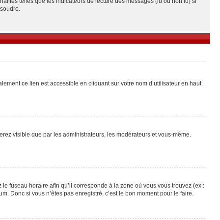
alités telles que les indicateurs de lecture des messages (lu ou non lu) si
ésoudre.
lement ce lien est accessible en cliquant sur votre nom d’utilisateur en haut
 serez visible que par les administrateurs, les modérateurs et vous-même.
 le fuseau horaire afin qu’il corresponde à la zone où vous vous trouvez (ex :
m. Donc si vous n’êtes pas enregistré, c’est le bon moment pour le faire.