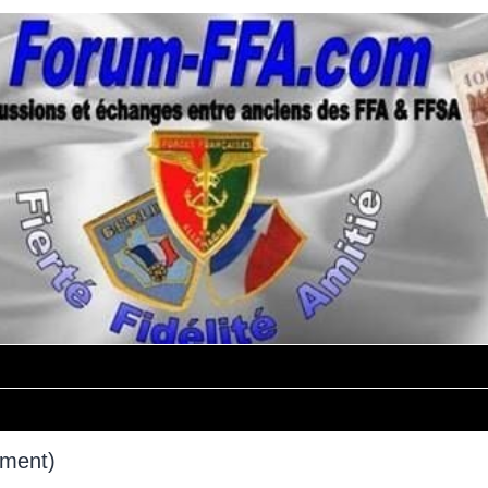
mment)