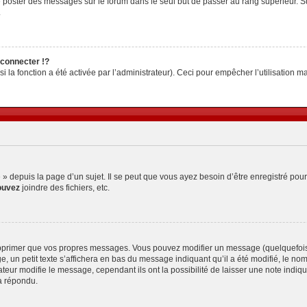
z de poster des messages sur le forum dans le seul but de passer au rang supérieur. S
.
connecter !?
la fonction a été activée par l’administrateur). Ceci pour empêcher l’utilisation malv
depuis la page d’un sujet. Il se peut que vous ayez besoin d’être enregistré pour
ouvez
joindre des fichiers, etc.
pprimer que vos propres messages. Vous pouvez modifier un message (quelquefois d
petit texte s’affichera en bas du message indiquant qu’il a été modifié, le nombre 
ur modifie le message, cependant ils ont la possibilité de laisser une note indiquan
a répondu.