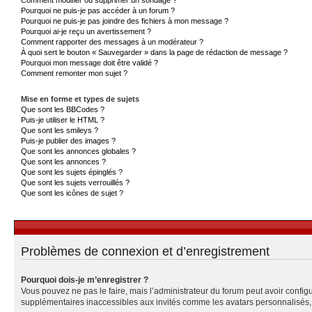
Pourquoi ne puis-je pas accéder à un forum ?
Pourquoi ne puis-je pas joindre des fichiers à mon message ?
Pourquoi ai-je reçu un avertissement ?
Comment rapporter des messages à un modérateur ?
À quoi sert le bouton « Sauvegarder » dans la page de rédaction de message ?
Pourquoi mon message doit être validé ?
Comment remonter mon sujet ?
Mise en forme et types de sujets
Que sont les BBCodes ?
Puis-je utiliser le HTML ?
Que sont les smileys ?
Puis-je publier des images ?
Que sont les annonces globales ?
Que sont les annonces ?
Que sont les sujets épinglés ?
Que sont les sujets verrouillés ?
Que sont les icônes de sujet ?
Problèmes de connexion et d’enregistrement
Pourquoi dois-je m’enregistrer ?
Vous pouvez ne pas le faire, mais l’administrateur du forum peut avoir configu
supplémentaires inaccessibles aux invités comme les avatars personnalisés, l