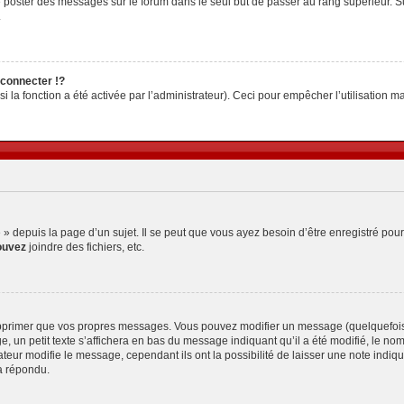
z de poster des messages sur le forum dans le seul but de passer au rang supérieur. S
.
connecter !?
la fonction a été activée par l’administrateur). Ceci pour empêcher l’utilisation malv
depuis la page d’un sujet. Il se peut que vous ayez besoin d’être enregistré pour
ouvez
joindre des fichiers, etc.
pprimer que vos propres messages. Vous pouvez modifier un message (quelquefois d
petit texte s’affichera en bas du message indiquant qu’il a été modifié, le nombre 
ur modifie le message, cependant ils ont la possibilité de laisser une note indiquan
a répondu.