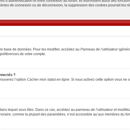
d’authentification et votre connexion au forum. Ils fournissent aussi des fonctionn
oblèmes de connexion ou de déconnexion, la suppression des cookies pourrait les r
tre base de données. Pour les modifier, accédez au
Panneau de l’utilisateur
(généra
 préférences de votre compte.
nnectés ?
trouverez l’option
Cacher mon statut en ligne
. Si vous activez cette option vous ne
lui dans lequel vous êtes. Dans ce cas, accédez au
panneau de l’utilisateur
et modifiez
 horaire, comme la plupart des paramètres, n’est accessible qu’aux membres du foru