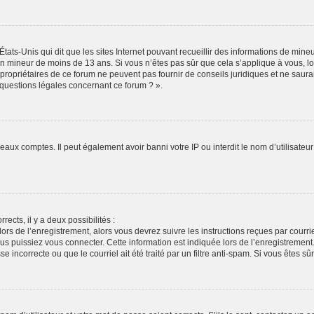
États-Unis qui dit que les sites Internet pouvant recueillir des informations de min
r un mineur de moins de 13 ans. Si vous n’êtes pas sûr que cela s’applique à vous, l
propriétaires de ce forum ne peuvent pas fournir de conseils juridiques et ne saura
 questions légales concernant ce forum ? ».
veaux comptes. Il peut également avoir banni votre IP ou interdit le nom d’utilisate
rects, il y a deux possibilités :
lors de l’enregistrement, alors vous devrez suivre les instructions reçues par cour
puissiez vous connecter. Cette information est indiquée lors de l’enregistrement. S
 incorrecte ou que le courriel ait été traité par un filtre anti-spam. Si vous êtes sû