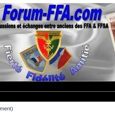
mment)