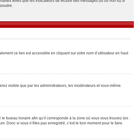
alités telles que les indicateurs de lecture des messages (lu ou non lu) si
ésoudre.
lement ce lien est accessible en cliquant sur votre nom d’utilisateur en haut
 serez visible que par les administrateurs, les modérateurs et vous-même.
 le fuseau horaire afin qu’il corresponde à la zone où vous vous trouvez (ex :
m. Donc si vous n’êtes pas enregistré, c’est le bon moment pour le faire.