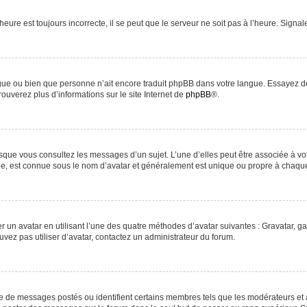
heure est toujours incorrecte, il se peut que le serveur ne soit pas à l’heure. Signa
langue ou bien que personne n’ait encore traduit phpBB dans votre langue. Essayez d
rouverez plus d’informations sur le site Internet de
phpBB
®.
orsque vous consultez les messages d’un sujet. L’une d’elles peut être associée à v
nde, est connue sous le nom d’avatar et généralement est unique ou propre à chaq
r un avatar en utilisant l’une des quatre méthodes d’avatar suivantes : Gravatar, ga
uvez pas utiliser d’avatar, contactez un administrateur du forum.
re de messages postés ou identifient certains membres tels que les modérateurs et