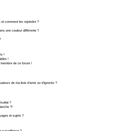
rs et comment les rejoindre ?
ns une couleur différente ?
?
s !
bles !
un membre de ce forum !
sateurs de ma liste d’amis ou d’ignorés ?
sultat ?
lanche ?!
ages et sujets ?
la surveillance ?