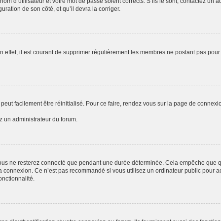
om d’utilisateur et votre mot de passe soient corrects. S’ils le sont, contactez un a
uration de son côté, et qu’il devra la corriger.
n effet, il est courant de supprimer régulièrement les membres ne postant pas pour 
peut facilement être réinitialisé. Pour ce faire, rendez vous sur la page de connexi
ez un administrateur du forum.
ous ne resterez connecté que pendant une durée déterminée. Cela empêche que quel
a connexion. Ce n’est pas recommandé si vous utilisez un ordinateur public pour acc
onctionnalité.