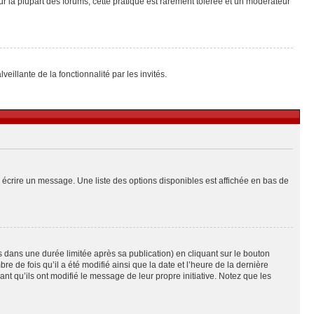
ur la plupart des forums, cette pratique est rarement tolérée et un modérateur
eillante de la fonctionnalité par les invités.
 écrire un message. Une liste des options disponibles est affichée en bas de
ans une durée limitée après sa publication) en cliquant sur le bouton
de fois qu’il a été modifié ainsi que la date et l’heure de la dernière
t qu’ils ont modifié le message de leur propre initiative. Notez que les