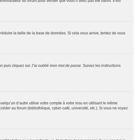
dministrateur du forum pour vérifier que vous n’avez pas été banni. Il est
réduire la taille de la base de données. Si cela vous arrive, tentez de vous
on puis cliquez sur
J’ai oublié mon mot de passe
. Suivez les instructions
qu’un d’autre utilise votre compte à votre insu en utilisant le même
éder au forum (bibliothèque, cyber-café, université, etc.). Si vous ne voyez