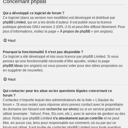
Concernant phpBB
Qui a développé ce logiciel de forum ?
Ce logiciel (dans sa version non modifiée) est développé et distribué par
phpBB Limited
, qui en a les droits d’auteur. Il est publié sous la licence
publique générale GNU version 2 (GPL-2.0) et peut être diffusé librement. Pour
plus d’informations, visitez la page «
À propos de phpBB
» (en anglais).
Haut
Pourquoi la fonctionnalité X n’est pas disponible ?
Ce logiciel a été développé et mis sous licence par phpBB Limited. Si vous
pensez qu’une fonctionnalité nécessite d’être ajoutée, visitez la page
phpBB Ideas
(en anglais) où vous pouvez voter pour des idées proposées ou
en suggérer de nouvelles.
Haut
Qui contacter pour les abus ou les questions légales concernant ce
forum ?
Contactez n’importe lequel des administrateurs de la liste « L’équipe du
forum ». Si vous restez sans réponse alors prenez contact avec le propriétaire
du domaine (en faisant une
recherche sur whois
) ou si un service gratuit est
utilisé (exemple : Yahoo!, Free, f2s.com, etc.), avec le service de gestion ou des
abus. Notez que phpBB Limited
n’a absolument aucun contrôle
et ne peut
être, en aucun cas, tenu pour responsable sur
comment
,
où
ou
par qui
ce
forum est utilisé. Il est inutile de contacter phpBB Limited pour toute question