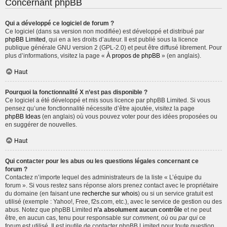
Concernant phpBB
Qui a développé ce logiciel de forum ?
Ce logiciel (dans sa version non modifiée) est développé et distribué par
phpBB Limited
, qui en a les droits d’auteur. Il est publié sous la licence
publique générale GNU version 2 (GPL-2.0) et peut être diffusé librement. Pour
plus d’informations, visitez la page «
À propos de phpBB
» (en anglais).
Haut
Pourquoi la fonctionnalité X n’est pas disponible ?
Ce logiciel a été développé et mis sous licence par phpBB Limited. Si vous
pensez qu’une fonctionnalité nécessite d’être ajoutée, visitez la page
phpBB Ideas
(en anglais) où vous pouvez voter pour des idées proposées ou
en suggérer de nouvelles.
Haut
Qui contacter pour les abus ou les questions légales concernant ce
forum ?
Contactez n’importe lequel des administrateurs de la liste « L’équipe du
forum ». Si vous restez sans réponse alors prenez contact avec le propriétaire
du domaine (en faisant une
recherche sur whois
) ou si un service gratuit est
utilisé (exemple : Yahoo!, Free, f2s.com, etc.), avec le service de gestion ou des
abus. Notez que phpBB Limited
n’a absolument aucun contrôle
et ne peut
être, en aucun cas, tenu pour responsable sur
comment
,
où
ou
par qui
ce
forum est utilisé. Il est inutile de contacter phpBB Limited pour toute question