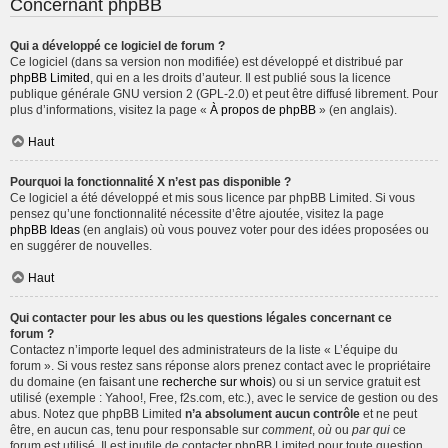
Concernant phpBB
Qui a développé ce logiciel de forum ?
Ce logiciel (dans sa version non modifiée) est développé et distribué par
phpBB Limited
, qui en a les droits d’auteur. Il est publié sous la licence
publique générale GNU version 2 (GPL-2.0) et peut être diffusé librement. Pour
plus d’informations, visitez la page «
À propos de phpBB
» (en anglais).
Haut
Pourquoi la fonctionnalité X n’est pas disponible ?
Ce logiciel a été développé et mis sous licence par phpBB Limited. Si vous
pensez qu’une fonctionnalité nécessite d’être ajoutée, visitez la page
phpBB Ideas
(en anglais) où vous pouvez voter pour des idées proposées ou
en suggérer de nouvelles.
Haut
Qui contacter pour les abus ou les questions légales concernant ce
forum ?
Contactez n’importe lequel des administrateurs de la liste « L’équipe du
forum ». Si vous restez sans réponse alors prenez contact avec le propriétaire
du domaine (en faisant une
recherche sur whois
) ou si un service gratuit est
utilisé (exemple : Yahoo!, Free, f2s.com, etc.), avec le service de gestion ou des
abus. Notez que phpBB Limited
n’a absolument aucun contrôle
et ne peut
être, en aucun cas, tenu pour responsable sur
comment
,
où
ou
par qui
ce
forum est utilisé. Il est inutile de contacter phpBB Limited pour toute question