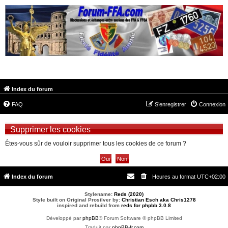
FORUM-FFA.COM
Index du forum
FAQ
S’enregistrer
Connexion
Supprimer les cookies
Êtes-vous sûr de vouloir supprimer tous les cookies de ce forum ?
Index du forum
Heures au format
UTC+02:00
Stylename:
Reds (2020)
Style built on Original Prosilver by:
Christian Esch aka Chris1278
inspired and rebuild from
reds for phpbb 3.0.8
Développé par
phpBB
® Forum Software © phpBB Limited
Traduit par
phpBB-fr.com