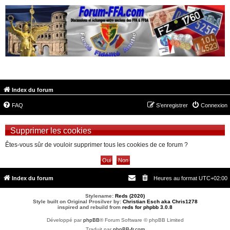
FORUM-FFA.COM
Index du forum
FAQ
S’enregistrer
Connexion
Supprimer les cookies
Êtes-vous sûr de vouloir supprimer tous les cookies de ce forum ?
Index du forum
Heures au format
UTC+02:00
Stylename:
Reds (2020)
Style built on Original Prosilver by:
Christian Esch aka Chris1278
inspired and rebuild from
reds for phpbb 3.0.8
Développé par
phpBB
® Forum Software © phpBB Limited
Traduit par
phpBB-fr.com