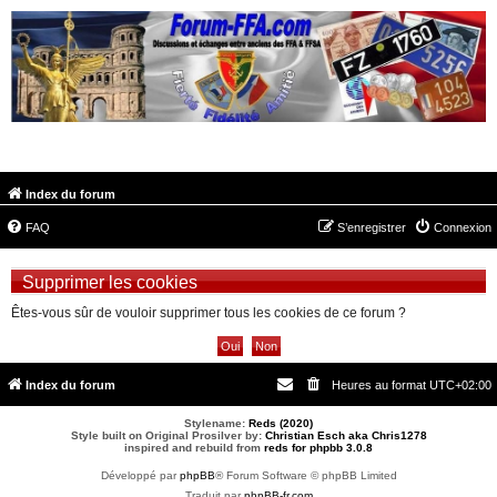
FORUM-FFA.COM
Index du forum
FAQ
S’enregistrer
Connexion
Supprimer les cookies
Êtes-vous sûr de vouloir supprimer tous les cookies de ce forum ?
Index du forum
Heures au format
UTC+02:00
Stylename:
Reds (2020)
Style built on Original Prosilver by:
Christian Esch aka Chris1278
inspired and rebuild from
reds for phpbb 3.0.8
Développé par
phpBB
® Forum Software © phpBB Limited
Traduit par
phpBB-fr.com