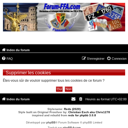
FORUM-FFA.COM
Index du forum
FAQ
S’enregistrer
Connexion
Supprimer les cookies
Êtes-vous sûr de vouloir supprimer tous les cookies de ce forum ?
Index du forum
Heures au format
UTC+02:00
Stylename:
Reds (2020)
Style built on Original Prosilver by:
Christian Esch aka Chris1278
inspired and rebuild from
reds for phpbb 3.0.8
Développé par
phpBB
® Forum Software © phpBB Limited
Traduit par
phpBB-fr.com