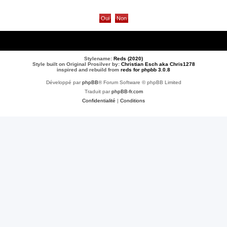
Stylename:
Reds (2020)
Style built on Original Prosilver by:
Christian Esch aka Chris1278
inspired and rebuild from
reds for phpbb 3.0.8
Développé par
phpBB
® Forum Software © phpBB Limited
Traduit par
phpBB-fr.com
Confidentialité
|
Conditions