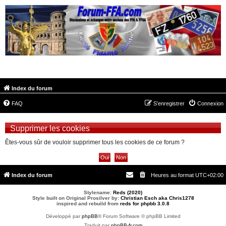
FORUM-FFA.COM
Index du forum
FAQ
S’enregistrer
Connexion
Supprimer les cookies
Êtes-vous sûr de vouloir supprimer tous les cookies de ce forum ?
Index du forum
Heures au format
UTC+02:00
Stylename:
Reds (2020)
Style built on Original Prosilver by:
Christian Esch aka Chris1278
inspired and rebuild from
reds for phpbb 3.0.8
Développé par
phpBB
® Forum Software © phpBB Limited
Traduit par
phpBB-fr.com