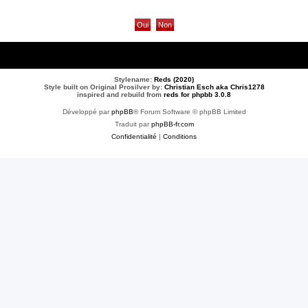
Stylename:
Reds (2020)
Style built on Original Prosilver by:
Christian Esch aka Chris1278
inspired and rebuild from
reds for phpbb 3.0.8
Développé par
phpBB
® Forum Software © phpBB Limited
Traduit par
phpBB-fr.com
Confidentialité
|
Conditions