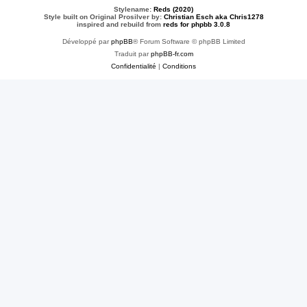
Stylename:
Reds (2020)
Style built on Original Prosilver by:
Christian Esch aka Chris1278
inspired and rebuild from
reds for phpbb 3.0.8
Développé par
phpBB
® Forum Software © phpBB Limited
Traduit par
phpBB-fr.com
Confidentialité
|
Conditions