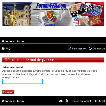
FORUM-FFA.COM
Index du forum
FAQ
S’enregistrer
Connexion
Réinitialiser le mot de passse
Adresse courriel :
Adresse courriel associée à votre compte. Si vous ne l’avez pas modifiée via votre
panneau d’utilisateur, il s’agit de l’adresse que vous avez fournie lors de votre
enregistrement.
Index du forum
Heures au format
UTC+02:00