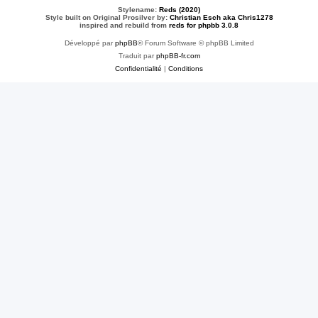
Stylename:
Reds (2020)
Style built on Original Prosilver by:
Christian Esch aka Chris1278
inspired and rebuild from
reds for phpbb 3.0.8
Développé par
phpBB
® Forum Software © phpBB Limited
Traduit par
phpBB-fr.com
Confidentialité
|
Conditions