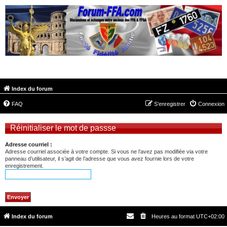
FORUM-FFA.COM
Index du forum
FAQ
S’enregistrer
Connexion
Réinitialiser le mot de passse
Adresse courriel :
Adresse courriel associée à votre compte. Si vous ne l’avez pas modifiée via votre
panneau d’utilisateur, il s’agit de l’adresse que vous avez fournie lors de votre
enregistrement.
Index du forum
Heures au format
UTC+02:00