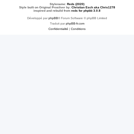
Stylename:
Reds (2020)
Style built on Original Prosilver by:
Christian Esch aka Chris1278
inspired and rebuild from
reds for phpbb 3.0.8
Développé par
phpBB
® Forum Software © phpBB Limited
Traduit par
phpBB-fr.com
Confidentialité
|
Conditions