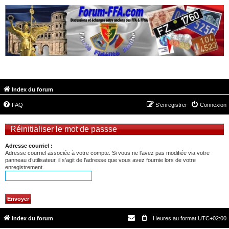
FORUM-FFA.COM
Index du forum
FAQ
S’enregistrer
Connexion
Réinitialiser le mot de passse
Adresse courriel :
Adresse courriel associée à votre compte. Si vous ne l’avez pas modifiée via votre
panneau d’utilisateur, il s’agit de l’adresse que vous avez fournie lors de votre
enregistrement.
Index du forum
Heures au format
UTC+02:00