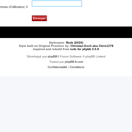
au d’utilisateur, il
Stylename:
Reds (2020)
Style built on Original Prosilver by:
Christian Esch aka Chris1278
inspired and rebuild from
reds for phpbb 3.0.8
Développé par
phpBB
® Forum Software © phpBB Limited
Traduit par
phpBB-fr.com
Confidentialité
|
Conditions