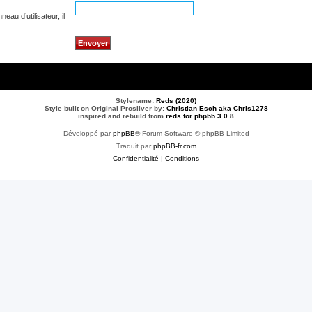
au d’utilisateur, il
Stylename:
Reds (2020)
Style built on Original Prosilver by:
Christian Esch aka Chris1278
inspired and rebuild from
reds for phpbb 3.0.8
Développé par
phpBB
® Forum Software © phpBB Limited
Traduit par
phpBB-fr.com
Confidentialité
|
Conditions