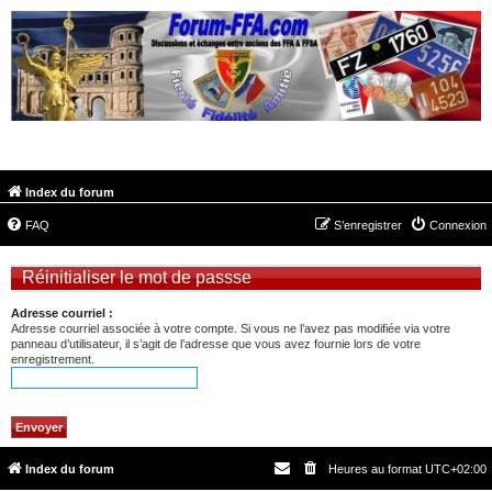
FORUM-FFA.COM
Index du forum
FAQ
S’enregistrer
Connexion
Réinitialiser le mot de passse
Adresse courriel :
Adresse courriel associée à votre compte. Si vous ne l’avez pas modifiée via votre
panneau d’utilisateur, il s’agit de l’adresse que vous avez fournie lors de votre
enregistrement.
Index du forum
Heures au format
UTC+02:00