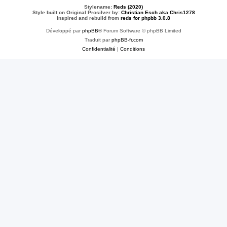
Stylename:
Reds (2020)
Style built on Original Prosilver by:
Christian Esch aka Chris1278
inspired and rebuild from
reds for phpbb 3.0.8
Développé par
phpBB
® Forum Software © phpBB Limited
Traduit par
phpBB-fr.com
Confidentialité
|
Conditions