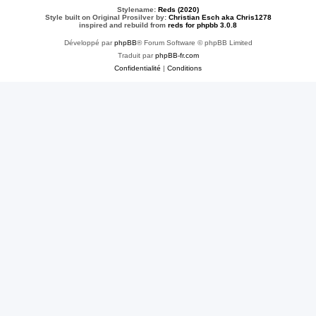
Stylename:
Reds (2020)
Style built on Original Prosilver by:
Christian Esch aka Chris1278
inspired and rebuild from
reds for phpbb 3.0.8
Développé par
phpBB
® Forum Software © phpBB Limited
Traduit par
phpBB-fr.com
Confidentialité
|
Conditions