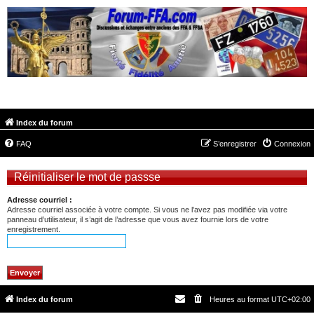
FORUM-FFA.COM
Index du forum
FAQ
S’enregistrer
Connexion
Réinitialiser le mot de passse
Adresse courriel :
Adresse courriel associée à votre compte. Si vous ne l’avez pas modifiée via votre
panneau d’utilisateur, il s’agit de l’adresse que vous avez fournie lors de votre
enregistrement.
Index du forum
Heures au format
UTC+02:00