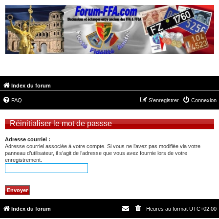
FORUM-FFA.COM
Index du forum
FAQ
S’enregistrer
Connexion
Réinitialiser le mot de passse
Adresse courriel :
Adresse courriel associée à votre compte. Si vous ne l’avez pas modifiée via votre
panneau d’utilisateur, il s’agit de l’adresse que vous avez fournie lors de votre
enregistrement.
Index du forum
Heures au format
UTC+02:00