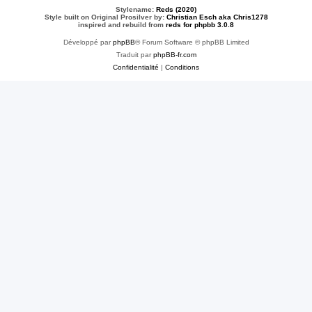
Stylename:
Reds (2020)
Style built on Original Prosilver by:
Christian Esch aka Chris1278
inspired and rebuild from
reds for phpbb 3.0.8
Développé par
phpBB
® Forum Software © phpBB Limited
Traduit par
phpBB-fr.com
Confidentialité
|
Conditions