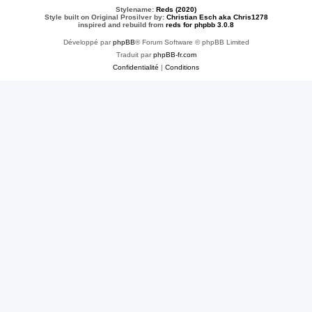
Stylename:
Reds (2020)
Style built on Original Prosilver by:
Christian Esch aka Chris1278
inspired and rebuild from
reds for phpbb 3.0.8
Développé par
phpBB
® Forum Software © phpBB Limited
Traduit par
phpBB-fr.com
Confidentialité
|
Conditions