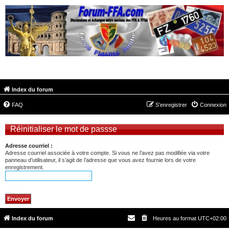
FORUM-FFA.COM
Index du forum
FAQ
S’enregistrer
Connexion
Réinitialiser le mot de passse
Adresse courriel :
Adresse courriel associée à votre compte. Si vous ne l’avez pas modifiée via votre
panneau d’utilisateur, il s’agit de l’adresse que vous avez fournie lors de votre
enregistrement.
Index du forum
Heures au format
UTC+02:00