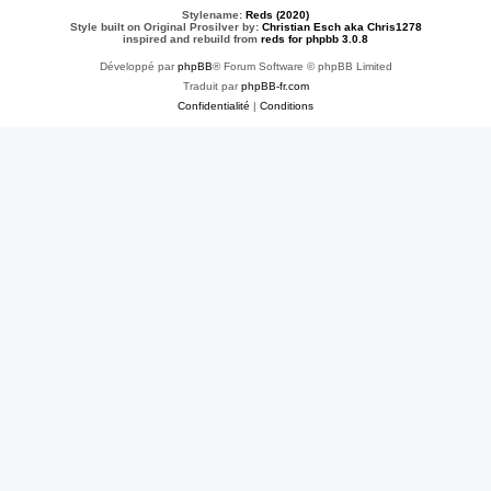
Stylename:
Reds (2020)
Style built on Original Prosilver by:
Christian Esch aka Chris1278
inspired and rebuild from
reds for phpbb 3.0.8
Développé par
phpBB
® Forum Software © phpBB Limited
Traduit par
phpBB-fr.com
Confidentialité
|
Conditions