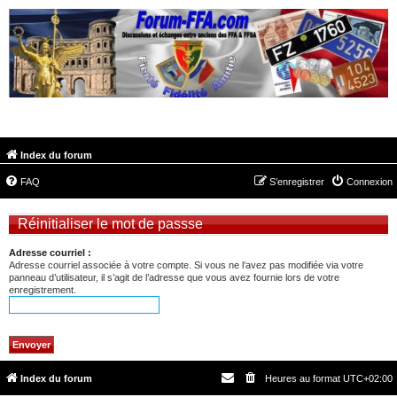
FORUM-FFA.COM
Index du forum
FAQ
S’enregistrer
Connexion
Réinitialiser le mot de passse
Adresse courriel :
Adresse courriel associée à votre compte. Si vous ne l’avez pas modifiée via votre
panneau d’utilisateur, il s’agit de l’adresse que vous avez fournie lors de votre
enregistrement.
Index du forum
Heures au format
UTC+02:00