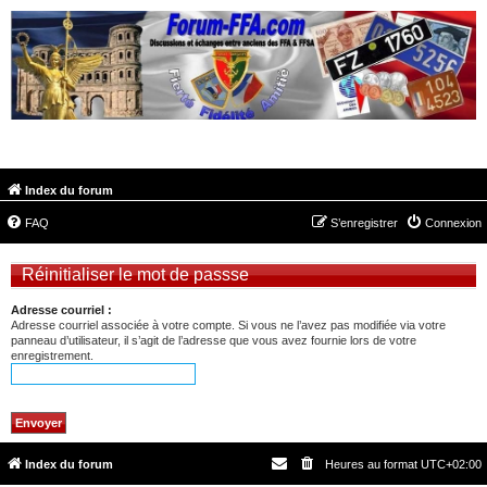
FORUM-FFA.COM
Index du forum
FAQ
S’enregistrer
Connexion
Réinitialiser le mot de passse
Adresse courriel :
Adresse courriel associée à votre compte. Si vous ne l’avez pas modifiée via votre
panneau d’utilisateur, il s’agit de l’adresse que vous avez fournie lors de votre
enregistrement.
Index du forum
Heures au format
UTC+02:00