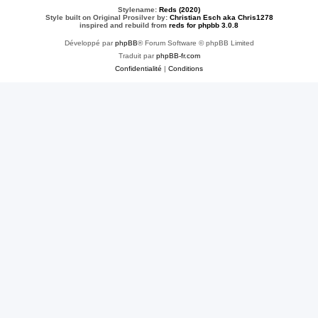
Stylename:
Reds (2020)
Style built on Original Prosilver by:
Christian Esch aka Chris1278
inspired and rebuild from
reds for phpbb 3.0.8
Développé par
phpBB
® Forum Software © phpBB Limited
Traduit par
phpBB-fr.com
Confidentialité
|
Conditions