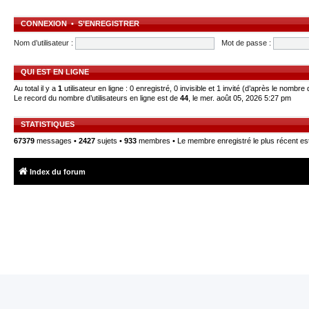
CONNEXION
•
S’ENREGISTRER
Nom d’utilisateur :
Mot de passe :
QUI EST EN LIGNE
Au total il y a
1
utilisateur en ligne : 0 enregistré, 0 invisible et 1 invité (d’après le nombre 
Le record du nombre d’utilisateurs en ligne est de
44
, le mer. août 05, 2026 5:27 pm
STATISTIQUES
67379
messages •
2427
sujets •
933
membres • Le membre enregistré le plus récent es
Index du forum