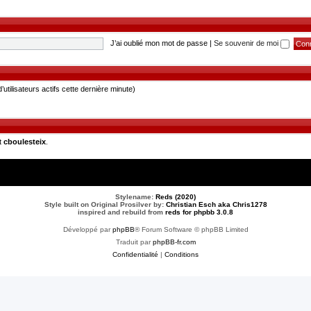
J’ai oublié mon mot de passe
|
Se souvenir de moi
d’utilisateurs actifs cette dernière minute)
t
cboulesteix
.
Stylename:
Reds (2020)
Style built on Original Prosilver by:
Christian Esch aka Chris1278
inspired and rebuild from
reds for phpbb 3.0.8
Développé par
phpBB
® Forum Software © phpBB Limited
Traduit par
phpBB-fr.com
Confidentialité
|
Conditions