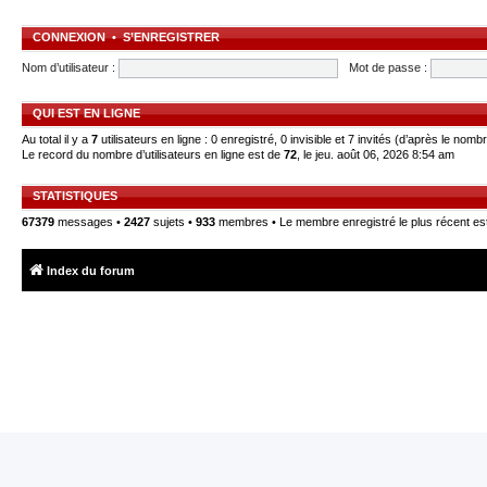
CONNEXION
•
S’ENREGISTRER
Nom d’utilisateur :
Mot de passe :
QUI EST EN LIGNE
Au total il y a
7
utilisateurs en ligne : 0 enregistré, 0 invisible et 7 invités (d’après le nomb
Le record du nombre d’utilisateurs en ligne est de
72
, le jeu. août 06, 2026 8:54 am
STATISTIQUES
67379
messages •
2427
sujets •
933
membres • Le membre enregistré le plus récent es
Index du forum