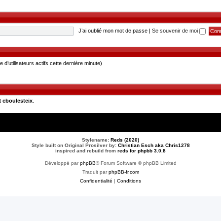
J’ai oublié mon mot de passe
|
Se souvenir de moi
re d’utilisateurs actifs cette dernière minute)
t
cboulesteix
.
Stylename:
Reds (2020)
Style built on Original Prosilver by:
Christian Esch aka Chris1278
inspired and rebuild from
reds for phpbb 3.0.8
Développé par
phpBB
® Forum Software © phpBB Limited
Traduit par
phpBB-fr.com
Confidentialité
|
Conditions