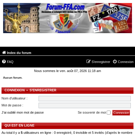
FORUM-FFA.COM
Index du forum
FAQ
S’enregistrer
Connexion
Nous sommes le ven. août 07, 2026 11:18 am
Aucun forum.
CONNEXION
•
S’ENREGISTRER
Nom d’utilisateur :
Mot de passe :
J’ai oublié mon mot de passe
Se souvenir de moi
QUI EST EN LIGNE
Au total il y a
5
utilisateurs en ligne : 0 enregistré, 0 invisible et 5 invités (d’après le nombre