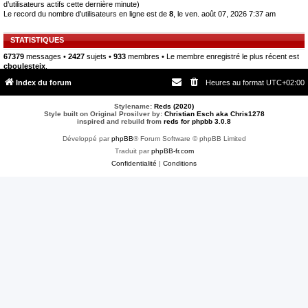
d’utilisateurs actifs cette dernière minute)
Le record du nombre d’utilisateurs en ligne est de
8
, le ven. août 07, 2026 7:37 am
STATISTIQUES
67379
messages •
2427
sujets •
933
membres • Le membre enregistré le plus récent est
cboulesteix
.
Index du forum
Heures au format
UTC+02:00
Stylename:
Reds (2020)
Style built on Original Prosilver by:
Christian Esch aka Chris1278
inspired and rebuild from
reds for phpbb 3.0.8
Développé par
phpBB
® Forum Software © phpBB Limited
Traduit par
phpBB-fr.com
Confidentialité
|
Conditions