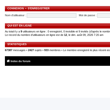
CONNEXION
•
S’ENREGISTRER
Nom d’utilisateur :
Mot de passe :
QUI EST EN LIGNE
Au total il y a
9
utilisateurs en ligne : 0 enregistré, 0 invisible et 9 invités (d’après le nomb
Le record du nombre d’utilisateurs en ligne est de
12
, le dim. août 09, 2026 7:20 am
STATISTIQUES
67387
messages •
2427
sujets •
933
membres • Le membre enregistré le plus récent es
Index du forum