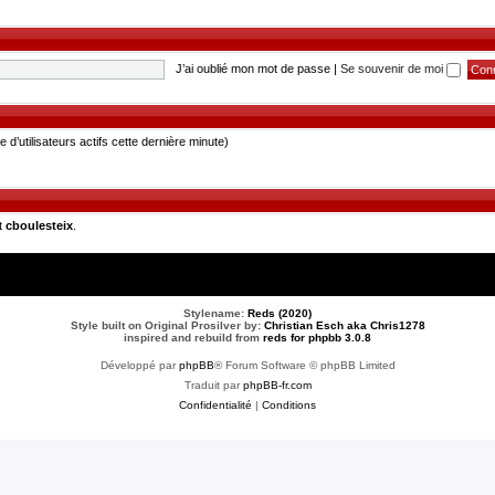
J’ai oublié mon mot de passe
|
Se souvenir de moi
re d’utilisateurs actifs cette dernière minute)
t
cboulesteix
.
Stylename:
Reds (2020)
Style built on Original Prosilver by:
Christian Esch aka Chris1278
inspired and rebuild from
reds for phpbb 3.0.8
Développé par
phpBB
® Forum Software © phpBB Limited
Traduit par
phpBB-fr.com
Confidentialité
|
Conditions