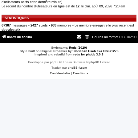
d’utilisateurs actifs cette dernière minute)
Le record du nombre d’utilisateurs en ligne est de
12
, le dim. août 09, 2026 7:20 am
STATISTIQUES
67387
messages •
2427
sujets •
933
membres • Le membre enregistré le plus récent est
cboulesteix
.
Index du forum
Heures au format
UTC+02:00
Stylename:
Reds (2020)
Style built on Original Prosilver by:
Christian Esch aka Chris1278
inspired and rebuild from
reds for phpbb 3.0.8
Développé par
phpBB
® Forum Software © phpBB Limited
Traduit par
phpBB-fr.com
Confidentialité
|
Conditions