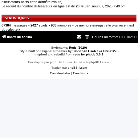
d’utilisateurs actifs cette dernière minute)
Le record du nombre d’utilisateurs en ligne est de
20
, le ven. août 07, 2026 7:49 pm
STATISTIQUES
67384
messages •
2427
sujets •
933
membres • Le membre enregistré le plus récent est
cboulesteix
.
Index du forum
Heures au format
UTC+02:00
Stylename:
Reds (2020)
Style built on Original Prosilver by:
Christian Esch aka Chris1278
inspired and rebuild from
reds for phpbb 3.0.8
Développé par
phpBB
® Forum Software © phpBB Limited
Traduit par
phpBB-fr.com
Confidentialité
|
Conditions