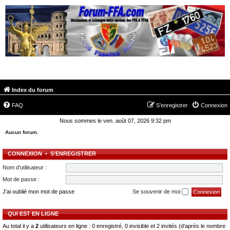
FORUM-FFA.COM
Index du forum
FAQ
S’enregistrer
Connexion
Nous sommes le ven. août 07, 2026 9:32 pm
Aucun forum.
CONNEXION
•
S’ENREGISTRER
Nom d’utilisateur :
Mot de passe :
J’ai oublié mon mot de passe
Se souvenir de moi
QUI EST EN LIGNE
Au total il y a
2
utilisateurs en ligne : 0 enregistré, 0 invisible et 2 invités (d’après le nombre