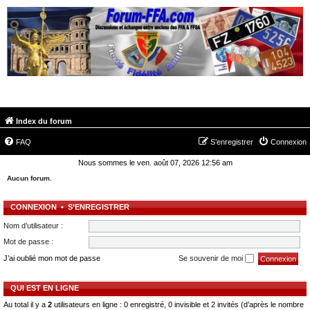
FORUM-FFA.COM
Index du forum
FAQ
S’enregistrer
Connexion
Nous sommes le ven. août 07, 2026 12:56 am
Aucun forum.
CONNEXION
•
S’ENREGISTRER
Nom d’utilisateur :
Mot de passe :
J’ai oublié mon mot de passe
Se souvenir de moi
QUI EST EN LIGNE
Au total il y a
2
utilisateurs en ligne : 0 enregistré, 0 invisible et 2 invités (d’après le nombre