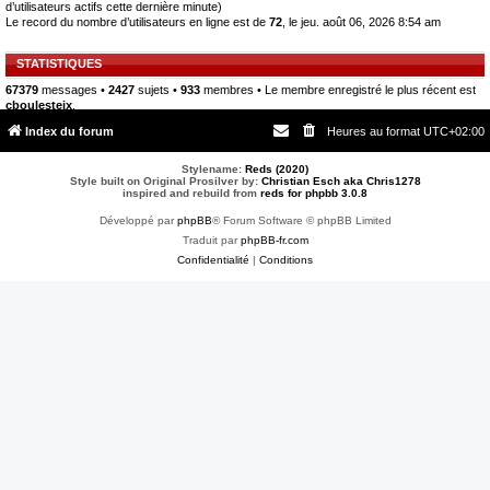
d’utilisateurs actifs cette dernière minute)
Le record du nombre d’utilisateurs en ligne est de
72
, le jeu. août 06, 2026 8:54 am
STATISTIQUES
67379
messages •
2427
sujets •
933
membres • Le membre enregistré le plus récent est
cboulesteix
.
Index du forum
Heures au format
UTC+02:00
Stylename:
Reds (2020)
Style built on Original Prosilver by:
Christian Esch aka Chris1278
inspired and rebuild from
reds for phpbb 3.0.8
Développé par
phpBB
® Forum Software © phpBB Limited
Traduit par
phpBB-fr.com
Confidentialité
|
Conditions