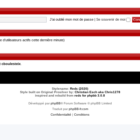
J’ai oublié mon mot de passe
|
Se souvenir de moi
re d’utilisateurs actifs cette dernière minute)
t
cboulesteix
.
Stylename:
Reds (2020)
Style built on Original Prosilver by:
Christian Esch aka Chris1278
inspired and rebuild from
reds for phpbb 3.0.8
Développé par
phpBB
® Forum Software © phpBB Limited
Traduit par
phpBB-fr.com
Confidentialité
|
Conditions