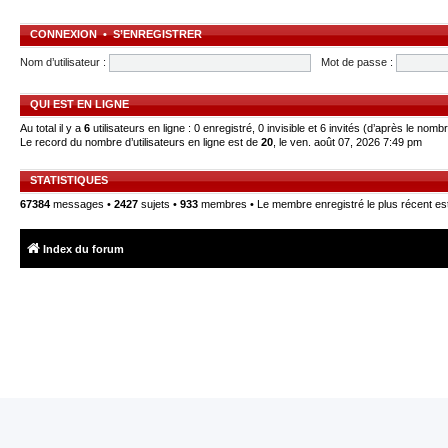
CONNEXION
•
S’ENREGISTRER
Nom d’utilisateur :
Mot de passe :
QUI EST EN LIGNE
Au total il y a
6
utilisateurs en ligne : 0 enregistré, 0 invisible et 6 invités (d’après le nomb
Le record du nombre d’utilisateurs en ligne est de
20
, le ven. août 07, 2026 7:49 pm
STATISTIQUES
67384
messages •
2427
sujets •
933
membres • Le membre enregistré le plus récent es
Index du forum