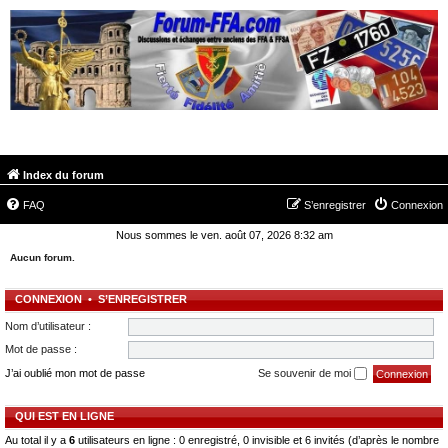
FORUM-FFA.COM
Index du forum
FAQ
S’enregistrer
Connexion
Nous sommes le ven. août 07, 2026 8:32 am
Aucun forum.
CONNEXION
•
S’ENREGISTRER
Nom d’utilisateur :
Mot de passe :
J’ai oublié mon mot de passe
Se souvenir de moi
QUI EST EN LIGNE
Au total il y a
6
utilisateurs en ligne : 0 enregistré, 0 invisible et 6 invités (d’après le nombre