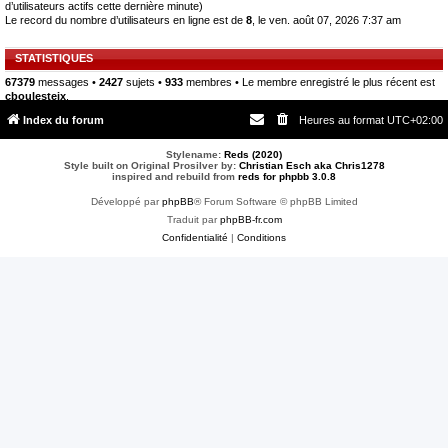
d’utilisateurs actifs cette dernière minute)
Le record du nombre d’utilisateurs en ligne est de
8
, le ven. août 07, 2026 7:37 am
STATISTIQUES
67379
messages •
2427
sujets •
933
membres • Le membre enregistré le plus récent est
cboulesteix
.
Index du forum
Heures au format
UTC+02:00
Stylename:
Reds (2020)
Style built on Original Prosilver by:
Christian Esch aka Chris1278
inspired and rebuild from
reds for phpbb 3.0.8
Développé par
phpBB
® Forum Software © phpBB Limited
Traduit par
phpBB-fr.com
Confidentialité
|
Conditions