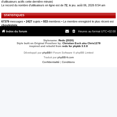
d’utilisateurs actifs cette dernière minute)
Le record du nombre d’utilisateurs en ligne est de
72
, le jeu. août 06, 2026 8:54 am
STATISTIQUES
67379
messages •
2427
sujets •
933
membres • Le membre enregistré le plus récent est
cboulesteix
.
Index du forum
Heures au format
UTC+02:00
Stylename:
Reds (2020)
Style built on Original Prosilver by:
Christian Esch aka Chris1278
inspired and rebuild from
reds for phpbb 3.0.8
Développé par
phpBB
® Forum Software © phpBB Limited
Traduit par
phpBB-fr.com
Confidentialité
|
Conditions