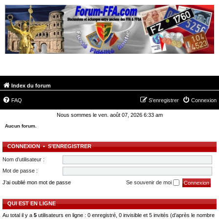
FORUM-FFA.COM
Index du forum
FAQ
S’enregistrer
Connexion
Nous sommes le ven. août 07, 2026 6:33 am
Aucun forum.
CONNEXION
•
S’ENREGISTRER
Nom d’utilisateur :
Mot de passe :
J’ai oublié mon mot de passe
Se souvenir de moi
QUI EST EN LIGNE
Au total il y a
5
utilisateurs en ligne : 0 enregistré, 0 invisible et 5 invités (d’après le nombre