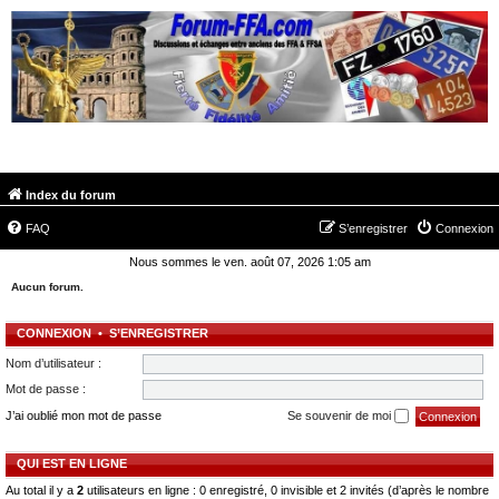
FORUM-FFA.COM
Index du forum
FAQ
S’enregistrer
Connexion
Nous sommes le ven. août 07, 2026 1:05 am
Aucun forum.
CONNEXION
•
S’ENREGISTRER
Nom d’utilisateur :
Mot de passe :
J’ai oublié mon mot de passe
Se souvenir de moi
QUI EST EN LIGNE
Au total il y a
2
utilisateurs en ligne : 0 enregistré, 0 invisible et 2 invités (d’après le nombre