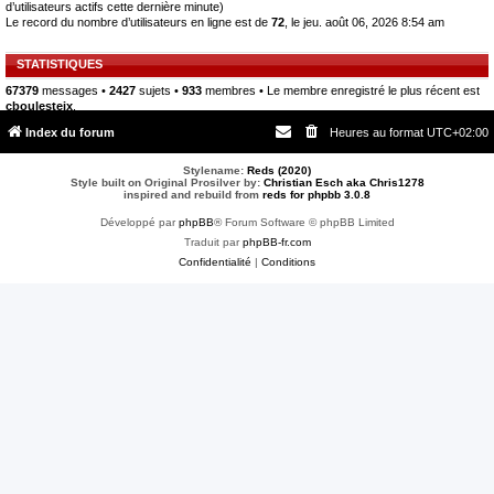
d’utilisateurs actifs cette dernière minute)
Le record du nombre d’utilisateurs en ligne est de
72
, le jeu. août 06, 2026 8:54 am
STATISTIQUES
67379
messages •
2427
sujets •
933
membres • Le membre enregistré le plus récent est
cboulesteix
.
Index du forum
Heures au format
UTC+02:00
Stylename:
Reds (2020)
Style built on Original Prosilver by:
Christian Esch aka Chris1278
inspired and rebuild from
reds for phpbb 3.0.8
Développé par
phpBB
® Forum Software © phpBB Limited
Traduit par
phpBB-fr.com
Confidentialité
|
Conditions