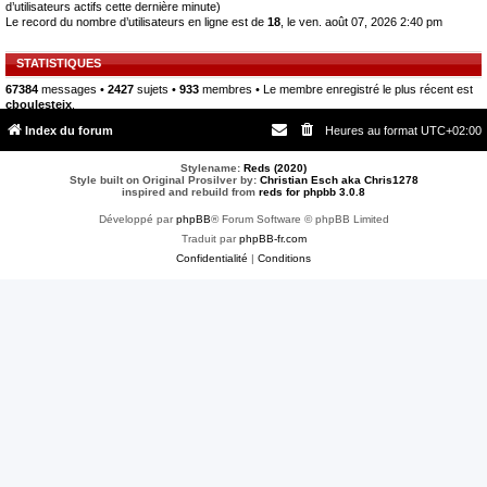
d’utilisateurs actifs cette dernière minute)
Le record du nombre d’utilisateurs en ligne est de
18
, le ven. août 07, 2026 2:40 pm
STATISTIQUES
67384
messages •
2427
sujets •
933
membres • Le membre enregistré le plus récent est
cboulesteix
.
Index du forum
Heures au format
UTC+02:00
Stylename:
Reds (2020)
Style built on Original Prosilver by:
Christian Esch aka Chris1278
inspired and rebuild from
reds for phpbb 3.0.8
Développé par
phpBB
® Forum Software © phpBB Limited
Traduit par
phpBB-fr.com
Confidentialité
|
Conditions