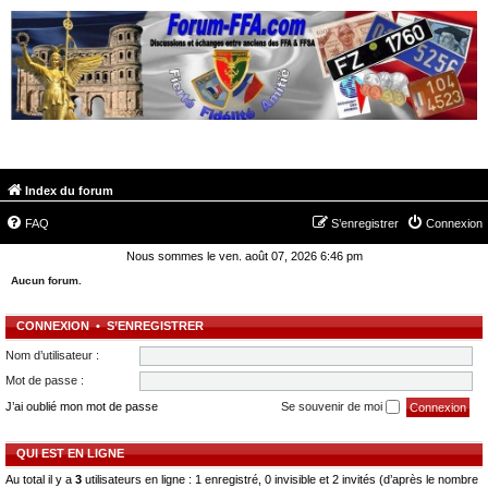
FORUM-FFA.COM
Index du forum
FAQ
S’enregistrer
Connexion
Nous sommes le ven. août 07, 2026 6:46 pm
Aucun forum.
CONNEXION
•
S’ENREGISTRER
Nom d’utilisateur :
Mot de passe :
J’ai oublié mon mot de passe
Se souvenir de moi
QUI EST EN LIGNE
Au total il y a
3
utilisateurs en ligne : 1 enregistré, 0 invisible et 2 invités (d’après le nombre